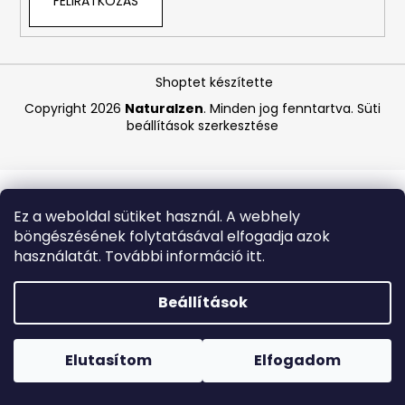
FELIRATKOZÁS
A
j
Shoptet készítette
á
Copyright 2026
Naturalzen
. Minden jog fenntartva.
Süti
n
beállítások szerkesztése
l
j
u
k
Ez a weboldal sütiket használ. A webhely
böngészésének folytatásával elfogadja azok
VICHY
használatát. További információ itt.
CAPITAL
SOLEIL
SPF
Beállítások
50+
HIDRATÁLÓ
Forró napokon nem javasoljuk a csomagautomatákba
FÉNYVÉDŐ
történő kézbesítést. A magas hőmérsékletre érzékeny
TEJ
termékek átvételkor nem biztos, hogy optimális állapotban
Elutasítom
Elfogadom
ARCRA
lesznek.
ÉS
TESTRE