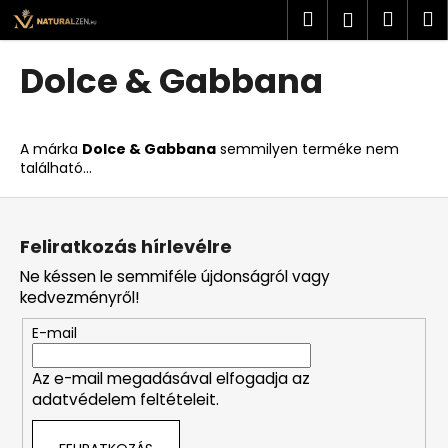
K
Ugrás
Keresés
Kosá
M
Bejelent
a
o
fő
Vissza
Vissza
s
tartalomhoz
Dolce & Gabbana
á
M
r
i
A márka
Dolce & Gabbana
semmilyen terméke nem
t
található...
k
L
e
á
r
Feliratkozás hírlevélre
b
e
Ne késsen le semmiféle újdonságról vagy
l
s
kedvezményről!
é
?
E-mail
c
Az e-mail megadásával elfogadja az
adatvédelem feltételeit.
KERESÉS