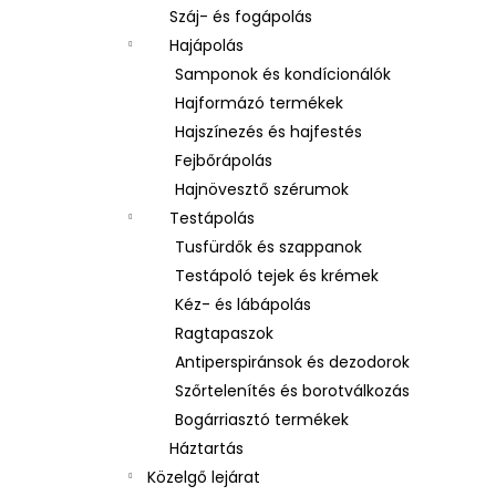
Száj- és fogápolás
Hajápolás
Samponok és kondícionálók
Hajformázó termékek
Hajszínezés és hajfestés
Fejbőrápolás
Hajnövesztő szérumok
Testápolás
Tusfürdők és szappanok
Testápoló tejek és krémek
Kéz- és lábápolás
Ragtapaszok
Antiperspiránsok és dezodorok
Szőrtelenítés és borotválkozás
Bogárriasztó termékek
Háztartás
Közelgő lejárat