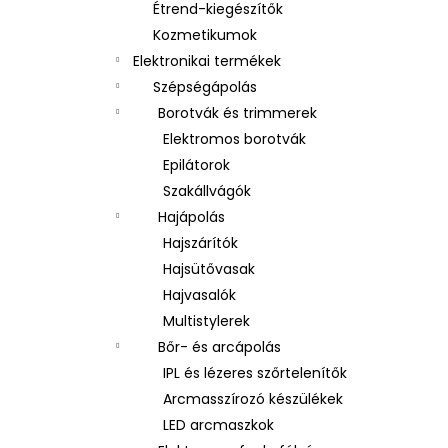
Étrend-kiegészítők
Kozmetikumok
Elektronikai termékek
Szépségápolás
Borotvák és trimmerek
Elektromos borotvák
Epilátorok
Szakállvágók
Hajápolás
Hajszárítók
Hajsütővasak
Hajvasalók
Multistylerek
Bőr- és arcápolás
IPL és lézeres szőrtelenítők
Arcmasszírozó készülékek
LED arcmaszkok