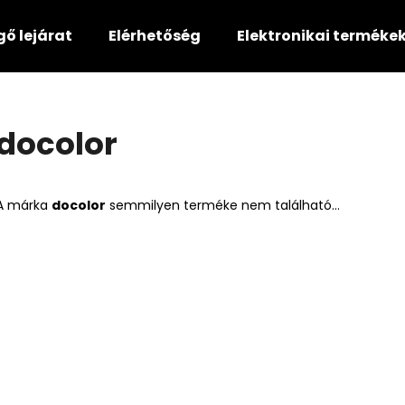
gő lejárat
Elérhetőség
Elektronikai terméke
Mit keres?
docolor
KERESÉS
A márka
docolor
semmilyen terméke nem található...
Ajánljuk