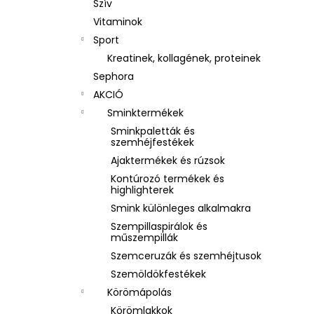
Szív
Vitaminok
Sport
Kreatinek, kollagének, proteinek
Sephora
AKCIÓ
Sminktermékek
Sminkpaletták és
szemhéjfestékek
Ajaktermékek és rúzsok
Kontúrozó termékek és
highlighterek
Smink különleges alkalmakra
Szempillaspirálok és
műszempillák
Szemceruzák és szemhéjtusok
Szemöldökfestékek
Körömápolás
Körömlakkok