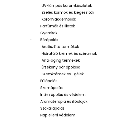
UV-lámpás körömkészletek
Zselés körmök és kiegészítők
Körömlakklemosók
Parfümök és illatok
Gyerekek
Bőrápolás
Arctisztító termékek
Hidratáló krémek és szérumok
Anti-aging termékek
Érzékeny bőr ápolása
Szemkrémek és -gélek
Fülápolás
Szemápolás
Intim ápolás és védelem
Aromaterápia és illóolajok
Szakállápolás
Nap elleni védelem