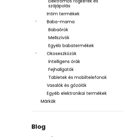
Elektromos fogkefék és
szájápolás
Intim termékek
Baba-mama
Babaőrök
Mellszívók
Egyéb babatermékek
Okoseszközök
Intelligens órák
Fejhallgatók
Tabletek és mobiltelefonok
Vasalók és gőzölők
Egyéb elektronikai termékek
Márkák
Blog