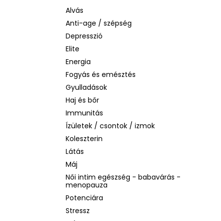
BEAUTY OF JOSEON MATTE SUN STICK
MUGWORT + CAMELIA
Alvás
SPF50+/PA++++, 18G
Anti-age / szépség
2 060 Ft
Depresszió
Korábbi:
3 880 Ft
Elite
Energia
Fogyás és emésztés
Gyulladások
Haj és bőr
Immunitás
Ízületek / csontok / izmok
Koleszterin
Látás
Máj
Női intim egészség - babavárás -
menopauza
Potenciára
Stressz