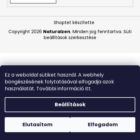
A
Shoptet készítette
j
á
Copyright 2026
Naturalzen
. Minden jog fenntartva.
Süti
beállítások szerkesztése
n
l
j
u
k
Ez a weboldal sütiket használ. A webhely
böngészésének folytatásával elfogadja azok
COCOSOLIS
használatát. További információ itt.
GLOW
SHIMMER
OIL
Beállítások
–
CSILLOGÓ
Forró napokon nem javasoljuk a csomagautomatákba
TESTÁPOLÓ
történő kézbesítést. A magas hőmérsékletre érzékeny
OLAJ,
termékek átvételkor nem biztos, hogy optimális állapotban
Elutasítom
Elfogadom
110
lesznek.
ML
,