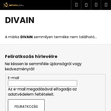
K
Ugrás
Keresés
Kosá
M
Bejelent
a
o
fő
Vissza
Vissza
s
tartalomhoz
DIVAIN
á
M
r
i
A márka
DIVAIN
semmilyen terméke nem található...
t
k
L
e
á
Feliratkozás hírlevélre
r
b
Ne késsen le semmiféle újdonságról vagy
e
l
kedvezményről!
s
é
?
E-mail
c
Az e-mail megadásával elfogadja az
adatvédelem feltételeit.
KERESÉS
FELIRATKOZÁS