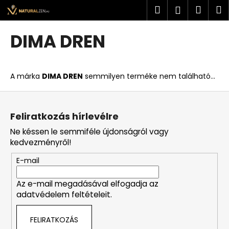
K
Ugrás
Keresés
Kosá
M
Bejelent
a
o
fő
Vissza
Vissza
s
tartalomhoz
DIMA DREN
á
M
r
i
A márka
DIMA DREN
semmilyen terméke nem található...
t
k
L
e
á
Feliratkozás hírlevélre
r
b
Ne késsen le semmiféle újdonságról vagy
e
l
kedvezményről!
s
é
?
E-mail
c
Az e-mail megadásával elfogadja az
adatvédelem feltételeit.
KERESÉS
FELIRATKOZÁS