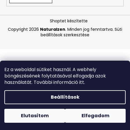
A
Shoptet készítette
j
á
Copyright 2026
Naturalzen
. Minden jog fenntartva.
Süti
beállítások szerkesztése
n
l
j
u
k
Ez a weboldal sütiket használ. A webhely
böngészésének folytatásával elfogadja azok
BIODERMA
használatát. További információ itt.
PHOTODERM
AQUAFLUID
INVISIBLE
Beállítások
SPF
50+
Forró napokon nem javasoljuk a csomagautomatákba
–
történő kézbesítést. A magas hőmérsékletre érzékeny
LÁTHATATLAN
termékek átvételkor nem biztos, hogy optimális állapotban
Elutasítom
Elfogadom
ARCVÉDŐ
lesznek.
KRÉM,
40