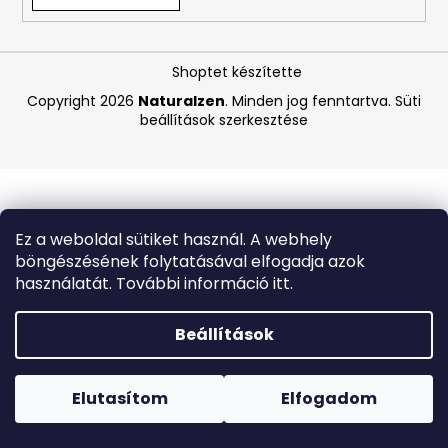
A
Shoptet készítette
j
á
Copyright 2026
Naturalzen
. Minden jog fenntartva.
Süti
beállítások szerkesztése
n
l
j
u
k
Ez a weboldal sütiket használ. A webhely
böngészésének folytatásával elfogadja azok
CARMEX
használatát. További információ itt.
HIDRATÁLÓ
AJAKÁPOLÓ
SPF
Beállítások
30
TRÓPUSI
Forró napokon nem javasoljuk a csomagautomatákba
GYÜMÖLCS
történő kézbesítést. A magas hőmérsékletre érzékeny
4,25
termékek átvételkor nem biztos, hogy optimális állapotban
Elutasítom
Elfogadom
G
lesznek.
340