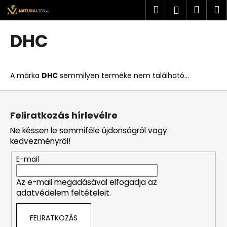
K
Ugrás
Keresés
Kosá
M
Bejelent
a
o
fő
Vissza
Vissza
s
tartalomhoz
DHC
á
M
r
i
A márka
DHC
semmilyen terméke nem található...
t
k
L
e
á
Feliratkozás hírlevélre
r
b
Ne késsen le semmiféle újdonságról vagy
e
l
kedvezményről!
s
é
?
E-mail
c
Az e-mail megadásával elfogadja az
adatvédelem feltételeit.
KERESÉS
FELIRATKOZÁS