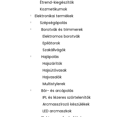
Étrend-kiegészítők
Kozmetikumok
Elektronikai termékek
Szépségápolás
Borotvák és trimmerek
Elektromos borotvák
Epilátorok
Szakállvágók
Hajápolás
Hajszárítók
Hajsütővasak
Hajvasalók
Multistylerek
Bőr- és arcápolás
IPL és lézeres szőrtelenítők
Arcmasszírozó készülékek
LED arcmaszkok