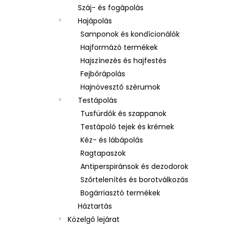
Száj- és fogápolás
Hajápolás
Samponok és kondícionálók
Hajformázó termékek
Hajszínezés és hajfestés
Fejbőrápolás
Hajnövesztő szérumok
Testápolás
Tusfürdők és szappanok
Testápoló tejek és krémek
Kéz- és lábápolás
Ragtapaszok
Antiperspiránsok és dezodorok
Szőrtelenítés és borotválkozás
Bogárriasztó termékek
Háztartás
Közelgő lejárat