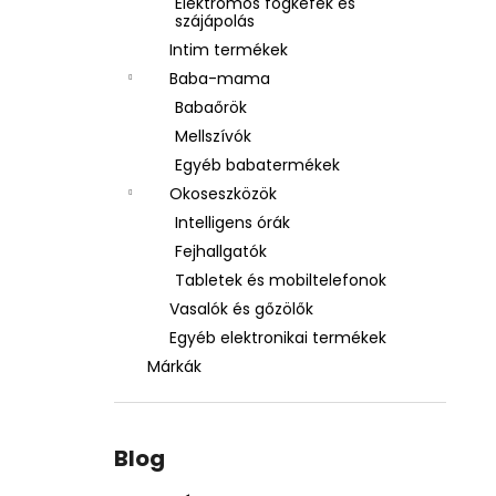
Elektromos fogkefék és
szájápolás
Intim termékek
Baba-mama
Babaőrök
Mellszívók
Egyéb babatermékek
Okoseszközök
Intelligens órák
Fejhallgatók
Tabletek és mobiltelefonok
Vasalók és gőzölők
Egyéb elektronikai termékek
Márkák
Blog