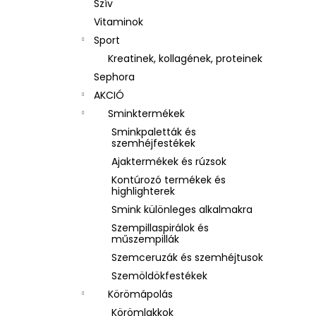
Szív
Vitaminok
Sport
Kreatinek, kollagének, proteinek
Sephora
AKCIÓ
Sminktermékek
Sminkpaletták és
szemhéjfestékek
Ajaktermékek és rúzsok
Kontúrozó termékek és
highlighterek
Smink különleges alkalmakra
Szempillaspirálok és
műszempillák
Szemceruzák és szemhéjtusok
Szemöldökfestékek
Körömápolás
Körömlakkok