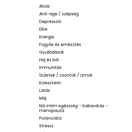
BIODERMA PHOTODERM AQUAFLUID
INVISIBLE SPF 50+ – LÁTHATATLAN
Alvás
ARCVÉDŐ KRÉM, 40 ML
Anti-age / szépség
2 480 Ft
Depresszió
Korábbi:
6 870 Ft
Elite
Energia
Fogyás és emésztés
Gyulladások
Haj és bőr
Immunitás
Ízületek / csontok / izmok
Koleszterin
Látás
Máj
Női intim egészség - babavárás -
menopauza
Potenciára
Stressz