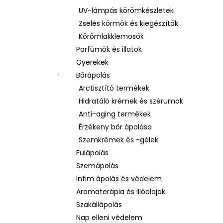
UV-lámpás körömkészletek
Zselés körmök és kiegészítők
Körömlakklemosók
Parfümök és illatok
Gyerekek
Bőrápolás
Arctisztító termékek
Hidratáló krémek és szérumok
Anti-aging termékek
Érzékeny bőr ápolása
Szemkrémek és -gélek
Fülápolás
Szemápolás
Intim ápolás és védelem
Aromaterápia és illóolajok
Szakállápolás
Nap elleni védelem