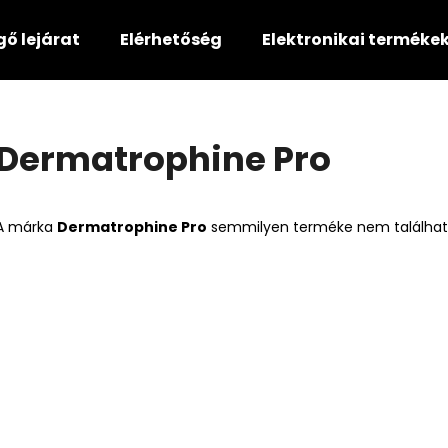
gő lejárat
Elérhetőség
Elektronikai terméke
Mit keres?
Dermatrophine Pro
KERESÉS
A márka
Dermatrophine Pro
semmilyen terméke nem található
Ajánljuk