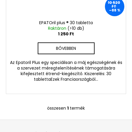
10 520
2
FT
730
–88 %
Ft
Korábbi:
EPATOril plus ® 30 tabletta
5
Raktáron
(>10 db)
460
1 250 Ft
Ft
BŐVEBBEN
Az Epatoril Plus egy speciálisan a máj egészségének és
a szervezet méregtelenítésének támogatására
kifejlesztett étrend-kiegészítő. Kiszerelés: 30
tablettaEzek Franciaországból...
összesen
1
termék
L
i
L
s
á
t