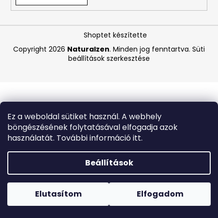
A
Shoptet készítette
j
á
Copyright 2026
Naturalzen
. Minden jog fenntartva.
Süti
beállítások szerkesztése
n
l
j
u
k
Ez a weboldal sütiket használ. A webhely
böngészésének folytatásával elfogadja azok
ASTRID
használatát. További információ itt.
HYALURONIC
GOLD
FIATALÍTÓ
Beállítások
HIDROGÉL
SZEMKÖRNYÉKÁPOLÓ
Forró napokon nem javasoljuk a csomagautomatákba
TAPASZOK
történő kézbesítést. A magas hőmérsékletre érzékeny
(EXP:
termékek átvételkor nem biztos, hogy optimális állapotban
Elutasítom
Elfogadom
03/26)
lesznek.
250