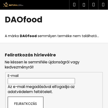
K
Ugrás
Keresés
Kosá
M
Bejelent
a
o
fő
Vissza
Vissza
s
tartalomhoz
DAOfood
á
M
r
i
A márka
DAOfood
semmilyen terméke nem található...
t
k
L
e
á
Feliratkozás hírlevélre
r
b
Ne késsen le semmiféle újdonságról vagy
e
l
kedvezményről!
s
é
?
E-mail
c
Az e-mail megadásával elfogadja az
adatvédelem feltételeit.
KERESÉS
FELIRATKOZÁS