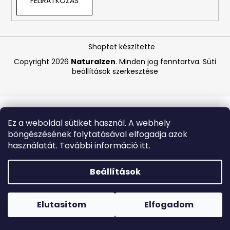
FELIRATKOZÁS
A
j
Shoptet készítette
á
Copyright 2026
Naturalzen
. Minden jog fenntartva.
Süti
n
beállítások szerkesztése
l
j
u
k
Ez a weboldal sütiket használ. A webhely
böngészésének folytatásával elfogadja azok
ANGELCARE
használatát. További információ itt.
AC25
LÉGZÉSFIGYELŐ
ÉS
Beállítások
VIDEÓS
BABAŐRZŐ
Forró napokon nem javasoljuk a csomagautomatákba
-
történő kézbesítést. A magas hőmérsékletre érzékeny
B-
termékek átvételkor nem biztos, hogy optimális állapotban
Elutasítom
Elfogadom
KATEGÓRIÁS
lesznek.
TERMÉK
-