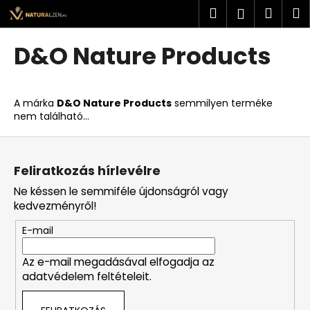
K
Ugrás
Keresés
Kosá
M
Bejelent
a
o
fő
Vissza
Vissza
s
tartalomhoz
D&O Nature Products
á
M
r
i
A márka
D&O Nature Products
semmilyen terméke
t
nem található...
k
L
e
á
r
Feliratkozás hírlevélre
b
e
Ne késsen le semmiféle újdonságról vagy
l
s
kedvezményről!
é
?
E-mail
c
Az e-mail megadásával elfogadja az
adatvédelem feltételeit.
KERESÉS