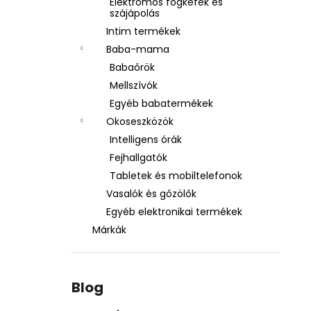
Elektromos fogkefék és
szájápolás
Intim termékek
Baba-mama
Babaőrök
Mellszívók
Egyéb babatermékek
Okoseszközök
Intelligens órák
Fejhallgatók
Tabletek és mobiltelefonok
Vasalók és gőzölők
Egyéb elektronikai termékek
Márkák
Blog