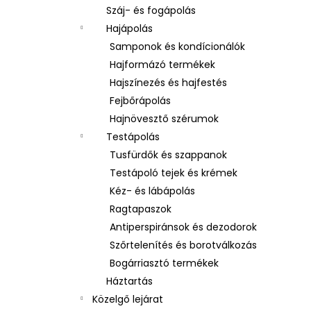
Száj- és fogápolás
Hajápolás
Samponok és kondícionálók
Hajformázó termékek
Hajszínezés és hajfestés
Fejbőrápolás
Hajnövesztő szérumok
Testápolás
Tusfürdők és szappanok
Testápoló tejek és krémek
Kéz- és lábápolás
Ragtapaszok
Antiperspiránsok és dezodorok
Szőrtelenítés és borotválkozás
Bogárriasztó termékek
Háztartás
Közelgő lejárat