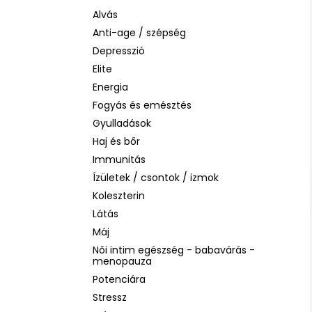
SOL DE JANEIRO RIO RADIANCE BODY
LOTION – SPF 50 TESTÁPOLÓ, 200 ML
Alvás
Anti-age / szépség
2 930 Ft
Korábbi:
14 990 Ft
Depresszió
Elite
Energia
Fogyás és emésztés
Gyulladások
Haj és bőr
Immunitás
Ízületek / csontok / izmok
Koleszterin
Látás
Máj
Női intim egészség - babavárás -
menopauza
Potenciára
Stressz