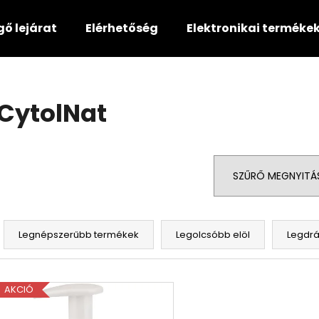
gő lejárat
Elérhetőség
Elektronikai terméke
Mit keres?
CytolNat
KERESÉS
SZŰRŐ MEGNYITÁ
Ajánljuk
T
e
Legnépszerűbb termékek
Legolcsóbb elöl
Legdr
r
m
T
é
AKCIÓ
e
k
r