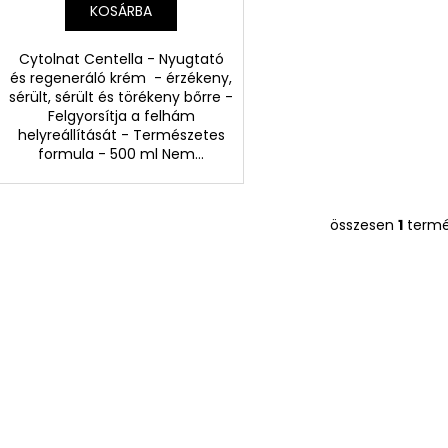
KOSÁRBA
Cytolnat Centella - Nyugtató
és regeneráló krém - érzékeny,
sérült, sérült és törékeny bőrre -
Felgyorsítja a felhám
helyreállítását - Természetes
formula - 500 ml Nem...
összesen
1
term
L
i
s
t
a
i
r
á
n
y