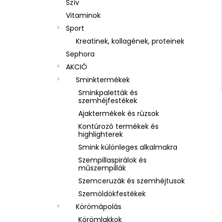
Szív
Vitaminok
Sport
Kreatinek, kollagének, proteinek
Sephora
AKCIÓ
Sminktermékek
Sminkpaletták és
szemhéjfestékek
Ajaktermékek és rúzsok
Kontúrozó termékek és
highlighterek
Smink különleges alkalmakra
Szempillaspirálok és
műszempillák
Szemceruzák és szemhéjtusok
Szemöldökfestékek
Körömápolás
Körömlakkok