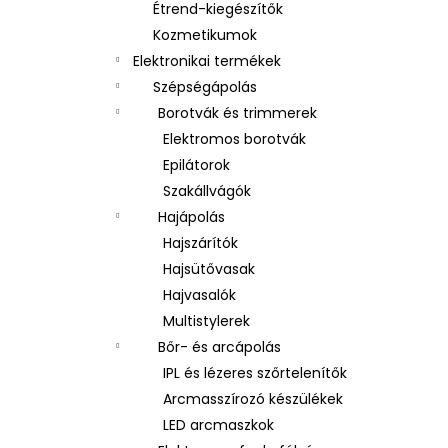
Étrend-kiegészítők
Kozmetikumok
Elektronikai termékek
Szépségápolás
Borotvák és trimmerek
Elektromos borotvák
Epilátorok
Szakállvágók
Hajápolás
Hajszárítók
Hajsütővasak
Hajvasalók
Multistylerek
Bőr- és arcápolás
IPL és lézeres szőrtelenítők
Arcmasszírozó készülékek
LED arcmaszkok