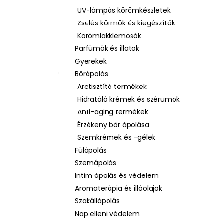
UV-lámpás körömkészletek
Zselés körmök és kiegészítők
Körömlakklemosók
Parfümök és illatok
Gyerekek
Bőrápolás
Arctisztító termékek
Hidratáló krémek és szérumok
Anti-aging termékek
Érzékeny bőr ápolása
Szemkrémek és -gélek
Fülápolás
Szemápolás
Intim ápolás és védelem
Aromaterápia és illóolajok
Szakállápolás
Nap elleni védelem