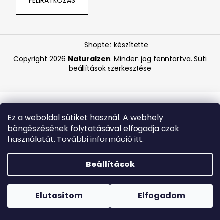
FELIRATKOZÁS
A
j
Shoptet készítette
á
Copyright 2026
Naturalzen
. Minden jog fenntartva.
Süti
n
beállítások szerkesztése
l
j
u
k
Ez a weboldal sütiket használ. A webhely
böngészésének folytatásával elfogadja azok
DAENG
használatát. További információ itt.
GI
MEO
RI
Beállítások
–
REGENERÁLÓ
Forró napokon nem javasoljuk a csomagautomatákba
KOREAI
történő kézbesítést. A magas hőmérsékletre érzékeny
GYÓGYNÖVÉNYES
termékek átvételkor nem biztos, hogy optimális állapotban
Elutasítom
Elfogadom
KÚRA
lesznek.
GINSENGGEL
ÉS