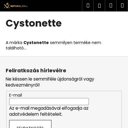
K
Ugrás
Keresés
Kosá
M
Bejelent
a
o
fő
Vissza
Vissza
s
tartalomhoz
Cystonette
á
M
r
i
A márka
Cystonette
semmilyen terméke nem
t
található...
k
L
e
á
r
Feliratkozás hírlevélre
b
e
Ne késsen le semmiféle újdonságról vagy
l
s
kedvezményről!
é
?
E-mail
c
Az e-mail megadásával elfogadja az
adatvédelem feltételeit.
KERESÉS