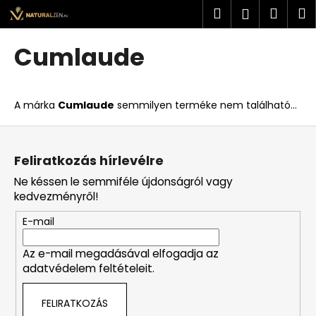
K
Ugrás
Keresés
Kosá
M
Bejelent
a
o
fő
Vissza
Vissza
s
tartalomhoz
Cumlaude
á
M
r
i
A márka
Cumlaude
semmilyen terméke nem található...
t
k
L
e
á
Feliratkozás hírlevélre
r
b
Ne késsen le semmiféle újdonságról vagy
e
l
kedvezményről!
s
é
?
E-mail
c
Az e-mail megadásával elfogadja az
adatvédelem feltételeit.
KERESÉS
FELIRATKOZÁS