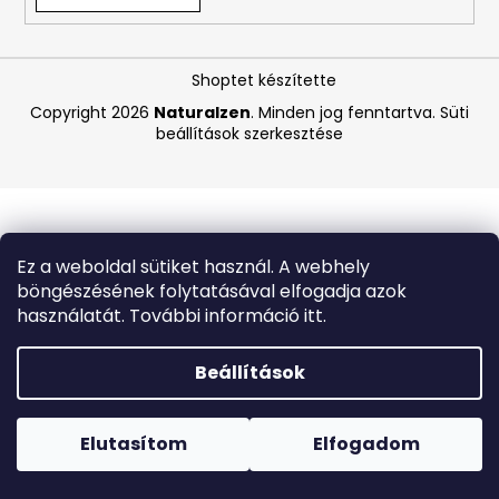
A
Shoptet készítette
j
á
Copyright 2026
Naturalzen
. Minden jog fenntartva.
Süti
beállítások szerkesztése
n
l
j
u
k
Ez a weboldal sütiket használ. A webhely
böngészésének folytatásával elfogadja azok
BEAUTY
használatát. További információ itt.
OF
JOSEON
MATTE
Beállítások
SUN
STICK
Forró napokon nem javasoljuk a csomagautomatákba
MUGWORT
történő kézbesítést. A magas hőmérsékletre érzékeny
+
termékek átvételkor nem biztos, hogy optimális állapotban
Elutasítom
Elfogadom
CAMELIA
lesznek.
SPF50+/PA++++,
18G