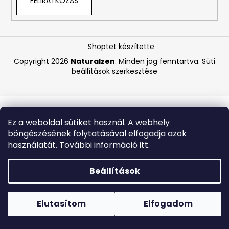
FELIRATKOZÁS
A
j
Shoptet készítette
á
Copyright 2026
Naturalzen
. Minden jog fenntartva.
Süti
n
beállítások szerkesztése
l
j
u
k
Ez a weboldal sütiket használ. A webhely
böngészésének folytatásával elfogadja azok
ASHWAGANDHA
használatát. További információ itt.
BIO
-
145
Beállítások
KAPSZULA
Forró napokon nem javasoljuk a csomagautomatákba
4
történő kézbesítést. A magas hőmérsékletre érzékeny
250
termékek átvételkor nem biztos, hogy optimális állapotban
Elutasítom
Elfogadom
Ft
lesznek.