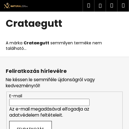
K
Ugrás
Keresés
Kosá
M
Bejelent
a
o
fő
Vissza
Vissza
s
tartalomhoz
Crataegutt
á
M
r
i
A márka
Crataegutt
semmilyen terméke nem
t
található...
k
L
e
á
r
Feliratkozás hírlevélre
b
e
Ne késsen le semmiféle újdonságról vagy
l
s
kedvezményről!
é
?
E-mail
c
Az e-mail megadásával elfogadja az
adatvédelem feltételeit.
KERESÉS