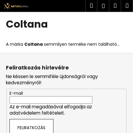
K
Ugrás
Keresés
Kosá
M
Bejelent
a
o
fő
Vissza
Vissza
s
tartalomhoz
Coltana
á
M
r
i
A márka
Coltana
semmilyen terméke nem található...
t
k
L
e
á
Feliratkozás hírlevélre
r
b
Ne késsen le semmiféle újdonságról vagy
e
l
kedvezményről!
s
é
?
E-mail
c
Az e-mail megadásával elfogadja az
adatvédelem feltételeit.
KERESÉS
FELIRATKOZÁS