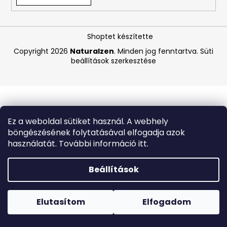
A
Shoptet készítette
j
á
Copyright 2026
Naturalzen
. Minden jog fenntartva.
Süti
beállítások szerkesztése
n
l
j
u
k
Ez a weboldal sütiket használ. A webhely
böngészésének folytatásával elfogadja azok
BIODERMA
használatát. További információ itt.
PHOTODERM
AQUAFLUID
INVISIBLE
Beállítások
SPF
50+
Forró napokon nem javasoljuk a csomagautomatákba
–
történő kézbesítést. A magas hőmérsékletre érzékeny
LÁTHATATLAN
termékek átvételkor nem biztos, hogy optimális állapotban
Elutasítom
Elfogadom
ARCVÉDŐ
lesznek.
KRÉM,
40