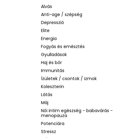
BIODERMA PHOTODERM AQUAFLUID
INVISIBLE SPF 50+ – LÁTHATATLAN
Alvás
ARCVÉDŐ KRÉM, 40 ML
Anti-age / szépség
2 480 Ft
Depresszió
Korábbi:
6 870 Ft
Elite
Energia
Fogyás és emésztés
Gyulladások
Haj és bőr
Immunitás
Ízületek / csontok / izmok
Koleszterin
Látás
Máj
Női intim egészség - babavárás -
menopauza
Potenciára
Stressz