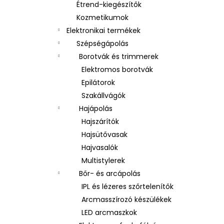
Étrend-kiegészítők
Kozmetikumok
Elektronikai termékek
Szépségápolás
Borotvák és trimmerek
Elektromos borotvák
Epilátorok
Szakállvágók
Hajápolás
Hajszárítók
Hajsütővasak
Hajvasalók
Multistylerek
Bőr- és arcápolás
IPL és lézeres szőrtelenítők
Arcmasszírozó készülékek
LED arcmaszkok