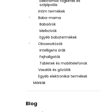
Elektromos fogkefék és
szájápolás
Intim termékek
Baba-mama
Babaőrök
Mellszívók
Egyéb babatermékek
Okoseszközök
Intelligens órák
Fejhallgatók
Tabletek és mobiltelefonok
Vasalók és gőzölők
Egyéb elektronikai termékek
Márkák
Blog