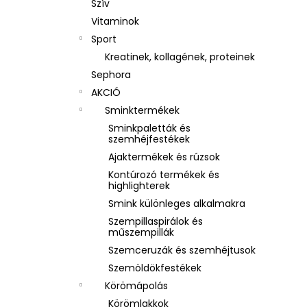
Szív
Vitaminok
Sport
Kreatinek, kollagének, proteinek
Sephora
AKCIÓ
Sminktermékek
Sminkpaletták és
szemhéjfestékek
Ajaktermékek és rúzsok
Kontúrozó termékek és
highlighterek
Smink különleges alkalmakra
Szempillaspirálok és
műszempillák
Szemceruzák és szemhéjtusok
Szemöldökfestékek
Körömápolás
Körömlakkok