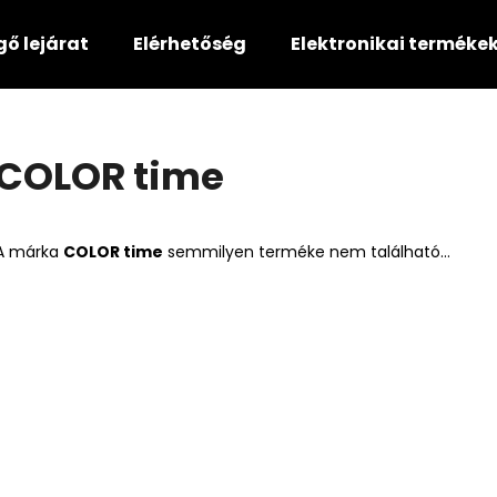
gő lejárat
Elérhetőség
Elektronikai terméke
Mit keres?
COLOR time
KERESÉS
A márka
COLOR time
semmilyen terméke nem található...
Ajánljuk