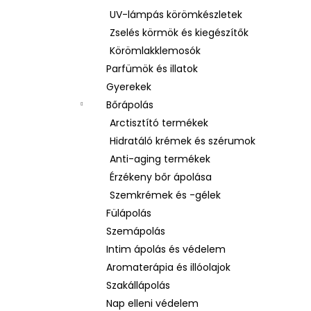
UV-lámpás körömkészletek
Zselés körmök és kiegészítők
Körömlakklemosók
Parfümök és illatok
Gyerekek
Bőrápolás
Arctisztító termékek
Hidratáló krémek és szérumok
Anti-aging termékek
Érzékeny bőr ápolása
Szemkrémek és -gélek
Fülápolás
Szemápolás
Intim ápolás és védelem
Aromaterápia és illóolajok
Szakállápolás
Nap elleni védelem