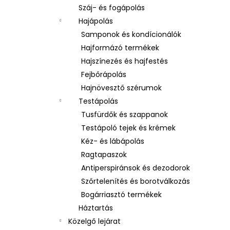
Száj- és fogápolás
Hajápolás
Samponok és kondícionálók
Hajformázó termékek
Hajszínezés és hajfestés
Fejbőrápolás
Hajnövesztő szérumok
Testápolás
Tusfürdők és szappanok
Testápoló tejek és krémek
Kéz- és lábápolás
Ragtapaszok
Antiperspiránsok és dezodorok
Szőrtelenítés és borotválkozás
Bogárriasztó termékek
Háztartás
Közelgő lejárat