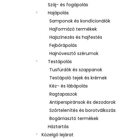
Száj- és fogápolás
Hajápolás
Samponok és kondícionálók
Hajformázó termékek
Hajszínezés és hajfestés
Fejbőrápolás
Hajnövesztő szérumok
Testápolás
Tusfürdők és szappanok
Testápoló tejek és krémek
Kéz- és lábápolás
Ragtapaszok
Antiperspiránsok és dezodorok
Szőrtelenítés és borotválkozás
Bogárriasztó termékek
Háztartás
Közelgő lejárat