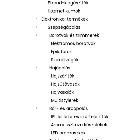
Étrend-kiegészítők
Kozmetikumok
Elektronikai termékek
Szépségápolás
Borotvák és trimmerek
Elektromos borotvák
Epilátorok
Szakállvágók
Hajápolás
Hajszárítók
Hajsütővasak
Hajvasalók
Multistylerek
Bőr- és arcápolás
IPL és lézeres szőrtelenítők
Arcmasszírozó készülékek
LED arcmaszkok