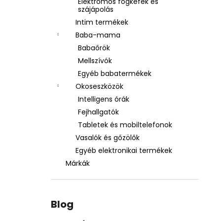
Elektromos fogkefék és
szájápolás
Intim termékek
Baba-mama
Babaőrök
Mellszívók
Egyéb babatermékek
Okoseszközök
Intelligens órák
Fejhallgatók
Tabletek és mobiltelefonok
Vasalók és gőzölők
Egyéb elektronikai termékek
Márkák
Blog