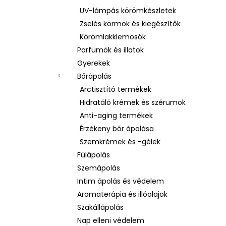
UV-lámpás körömkészletek
Zselés körmök és kiegészítők
Körömlakklemosók
Parfümök és illatok
Gyerekek
Bőrápolás
Arctisztító termékek
Hidratáló krémek és szérumok
Anti-aging termékek
Érzékeny bőr ápolása
Szemkrémek és -gélek
Fülápolás
Szemápolás
Intim ápolás és védelem
Aromaterápia és illóolajok
Szakállápolás
Nap elleni védelem