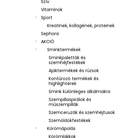
Szív
Vitaminok
Sport
Kreatinek, kollagének, proteinek
Sephora
AKCIÓ
Sminktermékek
Sminkpaletták és
szemhéjfestékek
Ajaktermékek és rúzsok
Kontúrozó termékek és
highlighterek
Smink különleges alkalmakra
Szempillaspirálok és
műszempillák
Szemceruzák és szemhéjtusok
Szemöldökfestékek
Körömápolás
Körömlakkok