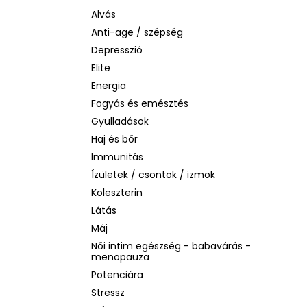
LA ROCHE-POSAY B5 RÁNCTALANÍTÓ
SZÉRUM ÉRZÉKENY BŐRRE, 10 ML
Alvás
Anti-age / szépség
1 760 Ft
Korábbi:
4 580 Ft
Depresszió
Elite
Energia
Fogyás és emésztés
Gyulladások
Haj és bőr
Immunitás
Ízületek / csontok / izmok
Koleszterin
Látás
Máj
Női intim egészség - babavárás -
menopauza
Potenciára
Stressz