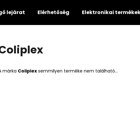
gő lejárat
Elérhetőség
Elektronikai terméke
Mit keres?
Coliplex
KERESÉS
A márka
Coliplex
semmilyen terméke nem található...
Ajánljuk