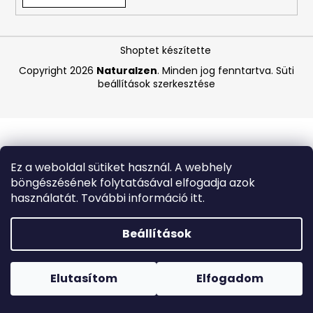
A
Shoptet készítette
j
á
Copyright 2026
Naturalzen
. Minden jog fenntartva.
Süti
beállítások szerkesztése
n
l
j
u
k
Ez a weboldal sütiket használ. A webhely
böngészésének folytatásával elfogadja azok
BEAUTY
használatát. További információ itt.
OF
JOSEON
HIDRATÁLÓ
Beállítások
SZÉRUM
NAPVÉDŐVEL
Forró napokon nem javasoljuk a csomagautomatákba
ÉS
történő kézbesítést. A magas hőmérsékletre érzékeny
GINSENGGEL,
termékek átvételkor nem biztos, hogy optimális állapotban
Elutasítom
Elfogadom
SPF
lesznek.
50+
PA++++,