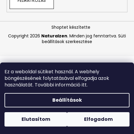
FELIRATKOZÁS
A
j
Shoptet készítette
á
Copyright 2026
Naturalzen
. Minden jog fenntartva.
Süti
n
beállítások szerkesztése
l
j
u
k
Ez a weboldal sütiket használ. A webhely
böngészésének folytatásával elfogadja azok
MEDIBLANC
használatát. További információ itt.
KIDS
RASPBERRY
GYERMEK
Beállítások
FOGKRÉM,
MÁLNA
Forró napokon nem javasoljuk a csomagautomatákba
ÍZŰ,
történő kézbesítést. A magas hőmérsékletre érzékeny
50
termékek átvételkor nem biztos, hogy optimális állapotban
Elutasítom
Elfogadom
ML,
lesznek.
EXP:
03/2026