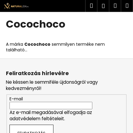
K
Ugrás
Keresés
Kosá
M
Bejelent
a
o
fő
Vissza
Vissza
s
tartalomhoz
Cocochoco
á
M
r
i
A márka
Cocochoco
semmilyen terméke nem
t
található...
k
L
e
á
r
Feliratkozás hírlevélre
b
e
Ne késsen le semmiféle újdonságról vagy
l
s
kedvezményről!
é
?
E-mail
c
Az e-mail megadásával elfogadja az
adatvédelem feltételeit.
KERESÉS