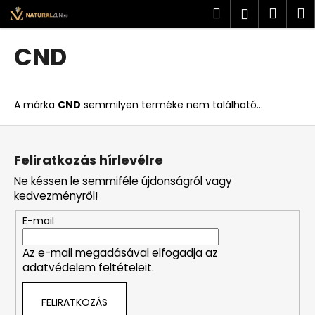
K
Ugrás
Keresés
Kosá
M
Bejelent
a
o
fő
Vissza
Vissza
s
tartalomhoz
CND
á
M
r
i
A márka
CND
semmilyen terméke nem található...
t
k
L
e
á
Feliratkozás hírlevélre
r
b
Ne késsen le semmiféle újdonságról vagy
e
l
kedvezményről!
s
é
?
E-mail
c
Az e-mail megadásával elfogadja az
adatvédelem feltételeit.
KERESÉS
FELIRATKOZÁS