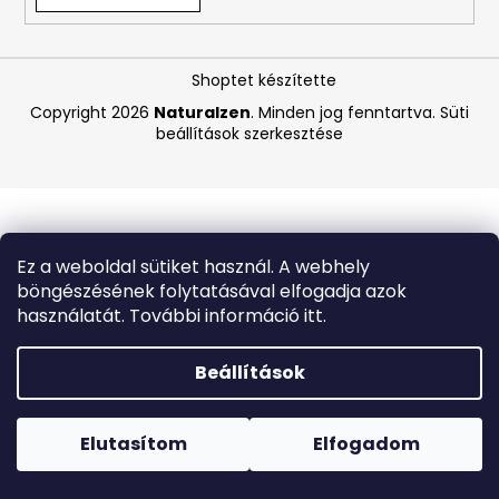
A
Shoptet készítette
j
á
Copyright 2026
Naturalzen
. Minden jog fenntartva.
Süti
beállítások szerkesztése
n
l
j
u
k
Ez a weboldal sütiket használ. A webhely
böngészésének folytatásával elfogadja azok
LA
használatát. További információ itt.
ROCHE-
POSAY
EFFACLAR
Beállítások
DUO+M
HIDRATÁLÓ
Forró napokon nem javasoljuk a csomagautomatákba
KORREKCIÓS
történő kézbesítést. A magas hőmérsékletre érzékeny
GÉL
termékek átvételkor nem biztos, hogy optimális állapotban
Elutasítom
Elfogadom
40
lesznek.
ML
(EXP.: