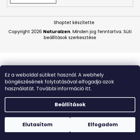
A
Shoptet készítette
j
á
Copyright 2026
Naturalzen
. Minden jog fenntartva.
Süti
beállítások szerkesztése
n
l
j
u
k
Ez a weboldal sütiket használ. A webhely
böngészésének folytatásával elfogadja azok
CARMEX
használatát. További információ itt.
HIDRATÁLÓ
AJAKÁPOLÓ
SPF
Beállítások
30
TRÓPUSI
Forró napokon nem javasoljuk a csomagautomatákba
GYÜMÖLCS
történő kézbesítést. A magas hőmérsékletre érzékeny
4,25
termékek átvételkor nem biztos, hogy optimális állapotban
Elutasítom
Elfogadom
G
lesznek.
340