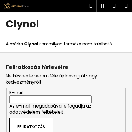
K
Ugrás
Keresés
Kosá
M
Bejelent
a
o
fő
Vissza
Vissza
s
tartalomhoz
Clynol
á
M
r
i
A márka
Clynol
semmilyen terméke nem található...
t
k
L
e
á
Feliratkozás hírlevélre
r
b
Ne késsen le semmiféle újdonságról vagy
e
l
kedvezményről!
s
é
?
E-mail
c
Az e-mail megadásával elfogadja az
adatvédelem feltételeit.
KERESÉS
FELIRATKOZÁS