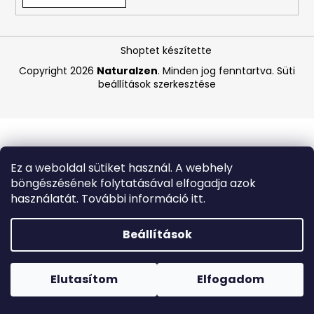
A
Shoptet készítette
j
á
Copyright 2026
Naturalzen
. Minden jog fenntartva.
Süti
beállítások szerkesztése
n
l
j
u
k
Ez a weboldal sütiket használ. A webhely
böngészésének folytatásával elfogadja azok
BIODERMA
használatát. További információ itt.
PHOTODERM
PEDIATRICS
TESTÁPOLÓ
Beállítások
KRÉM
SPF
Forró napokon nem javasoljuk a csomagautomatákba
50+
történő kézbesítést. A magas hőmérsékletre érzékeny
100
termékek átvételkor nem biztos, hogy optimális állapotban
Elutasítom
Elfogadom
ML
lesznek.
(LEJÁRAT:
6/26)