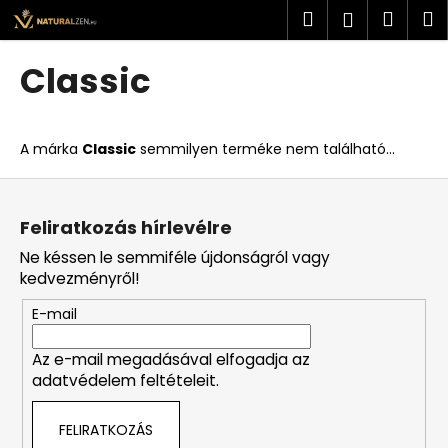
K
Ugrás
Keresés
Kosá
M
Bejelent
a
o
fő
Vissza
Vissza
s
tartalomhoz
Classic
á
M
r
i
A márka
Classic
semmilyen terméke nem található...
t
k
L
e
á
Feliratkozás hírlevélre
r
b
Ne késsen le semmiféle újdonságról vagy
e
l
kedvezményről!
s
é
?
E-mail
c
Az e-mail megadásával elfogadja az
adatvédelem feltételeit.
KERESÉS
FELIRATKOZÁS