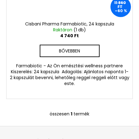
SPRAY,
11 860
FT
200
–60 %
ML
4
Cisbani Pharma Farmabiotic, 24 kapszula
160
Raktáron
(1 db)
Ft
4 740 Ft
Korábbi:
18
990
BŐVEBBEN
Ft
Farmabiotic - Az Ön emésztési wellness partnere
Kiszerelés: 24 kapszula Adagolás: Ajánlatos naponta 1-
2 kapszulát bevenni, lehetőleg reggel reggeli előtt vagy
este.
összesen
1
termék
L
i
L
s
á
t