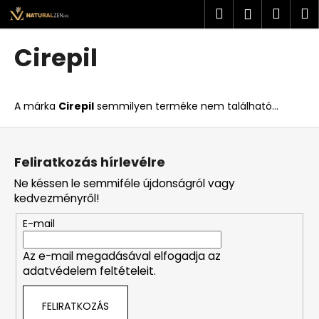
K
Ugrás
Keresés
Kosá
M
Bejelent
a
o
fő
Vissza
Vissza
s
tartalomhoz
Cirepil
á
M
r
i
A márka
Cirepil
semmilyen terméke nem található...
t
k
L
e
á
Feliratkozás hírlevélre
r
b
Ne késsen le semmiféle újdonságról vagy
e
l
kedvezményről!
s
é
?
E-mail
c
Az e-mail megadásával elfogadja az
adatvédelem feltételeit.
KERESÉS
FELIRATKOZÁS