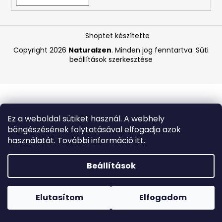
A
Shoptet készítette
j
á
Copyright 2026
Naturalzen
. Minden jog fenntartva.
Süti
beállítások szerkesztése
n
l
j
u
k
Ez a weboldal sütiket használ. A webhely
böngészésének folytatásával elfogadja azok
BIODERMA
használatát. További információ itt.
PHOTODERM
AQUAFLUID
INVISIBLE
Beállítások
SPF
50+
Forró napokon nem javasoljuk a csomagautomatákba
–
történő kézbesítést. A magas hőmérsékletre érzékeny
LÁTHATATLAN
termékek átvételkor nem biztos, hogy optimális állapotban
Elutasítom
Elfogadom
ARCVÉDŐ
lesznek.
KRÉM,
40