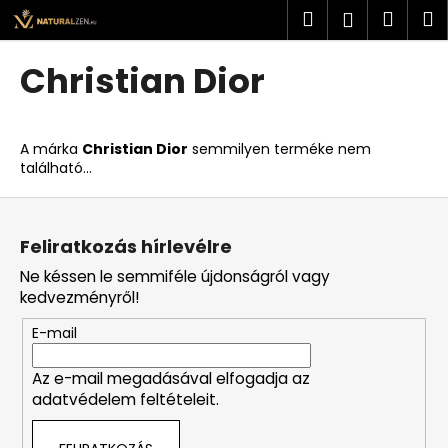
K
Ugrás
Keresés
Kosá
M
Bejelent
a
o
fő
Vissza
Vissza
s
tartalomhoz
Christian Dior
á
M
r
i
A márka
Christian Dior
semmilyen terméke nem
t
található...
k
L
e
á
r
Feliratkozás hírlevélre
b
e
Ne késsen le semmiféle újdonságról vagy
l
s
kedvezményről!
é
?
E-mail
c
Az e-mail megadásával elfogadja az
adatvédelem feltételeit.
KERESÉS