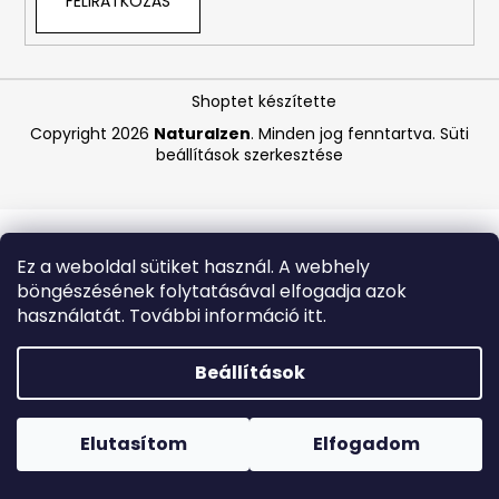
FELIRATKOZÁS
A
j
Shoptet készítette
á
Copyright 2026
Naturalzen
. Minden jog fenntartva.
Süti
n
beállítások szerkesztése
l
j
u
k
Ez a weboldal sütiket használ. A webhely
böngészésének folytatásával elfogadja azok
ASTRID
használatát. További információ itt.
HYALURONIC
GOLD
FIATALÍTÓ
Beállítások
HIDROGÉL
SZEMKÖRNYÉKÁPOLÓ
Forró napokon nem javasoljuk a csomagautomatákba
TAPASZOK
történő kézbesítést. A magas hőmérsékletre érzékeny
(EXP:
termékek átvételkor nem biztos, hogy optimális állapotban
Elutasítom
Elfogadom
03/26)
lesznek.
250