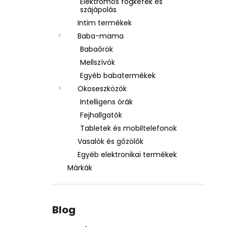
Elektromos fogkefék és
szájápolás
Intim termékek
Baba-mama
Babaőrök
Mellszívók
Egyéb babatermékek
Okoseszközök
Intelligens órák
Fejhallgatók
Tabletek és mobiltelefonok
Vasalók és gőzölők
Egyéb elektronikai termékek
Márkák
Blog