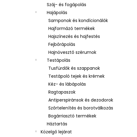
Száj- és fogápolás
Hajápolás
Samponok és kondícionálók
Hajformázó termékek
Hajszínezés és hajfestés
Fejbőrápolás
Hajnövesztő szérumok
Testápolás
Tusfürdők és szappanok
Testápoló tejek és krémek
Kéz- és lábápolás
Ragtapaszok
Antiperspiránsok és dezodorok
Szőrtelenítés és borotválkozás
Bogárriasztó termékek
Háztartás
Közelgő lejárat