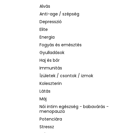
LA ROCHE-POSAY B5 RÁNCTALANÍTÓ
SZÉRUM ÉRZÉKENY BŐRRE, 10 ML
Alvás
Anti-age / szépség
1 760 Ft
Korábbi:
4 580 Ft
Depresszió
Elite
Energia
Fogyás és emésztés
Gyulladások
Haj és bőr
Immunitás
Ízületek / csontok / izmok
Koleszterin
Látás
Máj
Női intim egészség - babavárás -
menopauza
Potenciára
Stressz