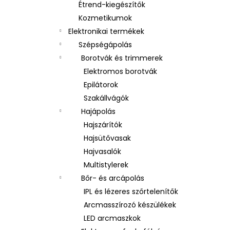
Étrend-kiegészítők
Kozmetikumok
Elektronikai termékek
Szépségápolás
Borotvák és trimmerek
Elektromos borotvák
Epilátorok
Szakállvágók
Hajápolás
Hajszárítók
Hajsütővasak
Hajvasalók
Multistylerek
Bőr- és arcápolás
IPL és lézeres szőrtelenítők
Arcmasszírozó készülékek
LED arcmaszkok