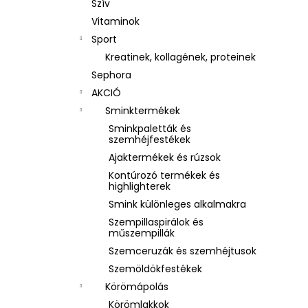
Szív
Vitaminok
Sport
Kreatinek, kollagének, proteinek
Sephora
AKCIÓ
Sminktermékek
Sminkpaletták és
szemhéjfestékek
Ajaktermékek és rúzsok
Kontúrozó termékek és
highlighterek
Smink különleges alkalmakra
Szempillaspirálok és
műszempillák
Szemceruzák és szemhéjtusok
Szemöldökfestékek
Körömápolás
Körömlakkok