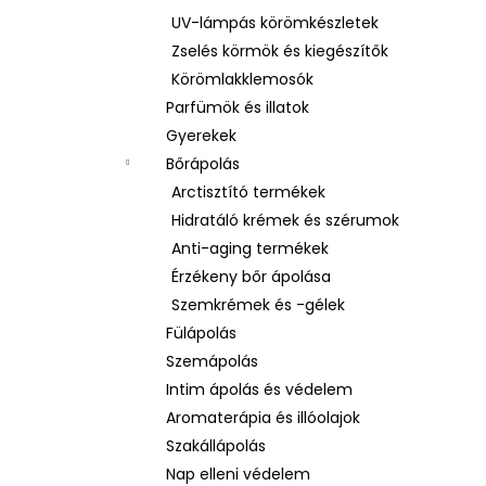
UV-lámpás körömkészletek
Zselés körmök és kiegészítők
Körömlakklemosók
Parfümök és illatok
Gyerekek
Bőrápolás
Arctisztító termékek
Hidratáló krémek és szérumok
Anti-aging termékek
Érzékeny bőr ápolása
Szemkrémek és -gélek
Fülápolás
Szemápolás
Intim ápolás és védelem
Aromaterápia és illóolajok
Szakállápolás
Nap elleni védelem