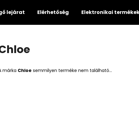
gő lejárat
Elérhetőség
Elektronikai terméke
Mit keres?
Chloe
KERESÉS
A márka
Chloe
semmilyen terméke nem található...
Ajánljuk