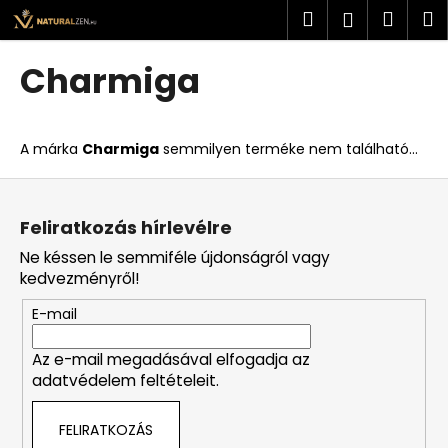
K
Ugrás
Keresés
Kosá
M
Bejelent
a
o
fő
Vissza
Vissza
s
tartalomhoz
Charmiga
á
M
r
i
A márka
Charmiga
semmilyen terméke nem található...
t
k
L
e
á
Feliratkozás hírlevélre
r
b
Ne késsen le semmiféle újdonságról vagy
e
l
kedvezményről!
s
é
?
E-mail
c
Az e-mail megadásával elfogadja az
adatvédelem feltételeit.
KERESÉS
FELIRATKOZÁS