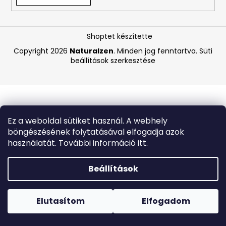
A
Shoptet készítette
j
á
Copyright 2026
Naturalzen
. Minden jog fenntartva.
Süti
beállítások szerkesztése
n
l
j
u
k
Ez a weboldal sütiket használ. A webhely
böngészésének folytatásával elfogadja azok
VICHY
használatát. További információ itt.
CAPITAL
SOLEIL
SPF
Beállítások
50+
HIDRATÁLÓ
Forró napokon nem javasoljuk a csomagautomatákba
FÉNYVÉDŐ
történő kézbesítést. A magas hőmérsékletre érzékeny
TEJ
termékek átvételkor nem biztos, hogy optimális állapotban
Elutasítom
Elfogadom
ARCRA
lesznek.
ÉS
TESTRE