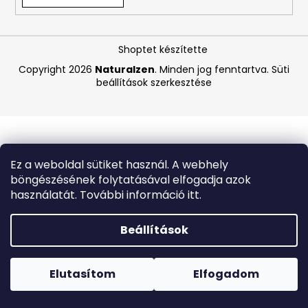
A
Shoptet készítette
j
á
Copyright 2026
Naturalzen
. Minden jog fenntartva.
Süti
beállítások szerkesztése
n
l
j
u
k
Ez a weboldal sütiket használ. A webhely
böngészésének folytatásával elfogadja azok
ASHWAGANDHA
használatát. További információ itt.
BIO
-
145
Beállítások
KAPSZULA
Forró napokon nem javasoljuk a csomagautomatákba
4
történő kézbesítést. A magas hőmérsékletre érzékeny
250
termékek átvételkor nem biztos, hogy optimális állapotban
Elutasítom
Elfogadom
Ft
lesznek.