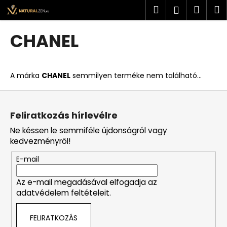
K
Ugrás
Keresés
Kosá
M
Bejelent
a
o
fő
Vissza
Vissza
s
tartalomhoz
CHANEL
á
M
r
i
A márka
CHANEL
semmilyen terméke nem található...
t
k
L
e
á
Feliratkozás hírlevélre
r
b
Ne késsen le semmiféle újdonságról vagy
e
l
kedvezményről!
s
é
?
E-mail
c
Az e-mail megadásával elfogadja az
adatvédelem feltételeit.
KERESÉS
FELIRATKOZÁS