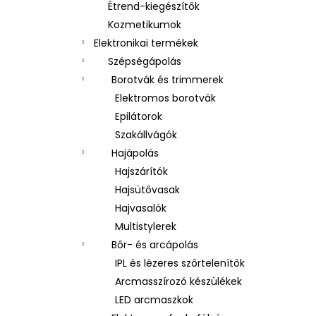
Étrend-kiegészítők
Kozmetikumok
Elektronikai termékek
Szépségápolás
Borotvák és trimmerek
Elektromos borotvák
Epilátorok
Szakállvágók
Hajápolás
Hajszárítók
Hajsütővasak
Hajvasalók
Multistylerek
Bőr- és arcápolás
IPL és lézeres szőrtelenítők
Arcmasszírozó készülékek
LED arcmaszkok