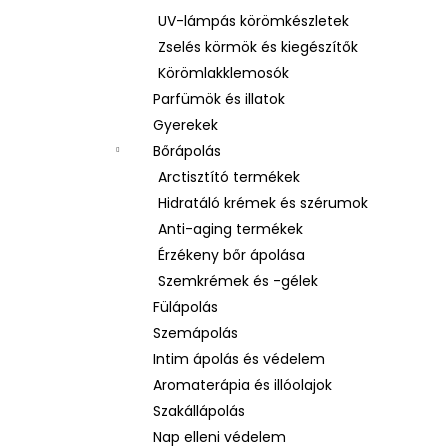
UV-lámpás körömkészletek
Zselés körmök és kiegészítők
Körömlakklemosók
Parfümök és illatok
Gyerekek
Bőrápolás
Arctisztító termékek
Hidratáló krémek és szérumok
Anti-aging termékek
Érzékeny bőr ápolása
Szemkrémek és -gélek
Fülápolás
Szemápolás
Intim ápolás és védelem
Aromaterápia és illóolajok
Szakállápolás
Nap elleni védelem