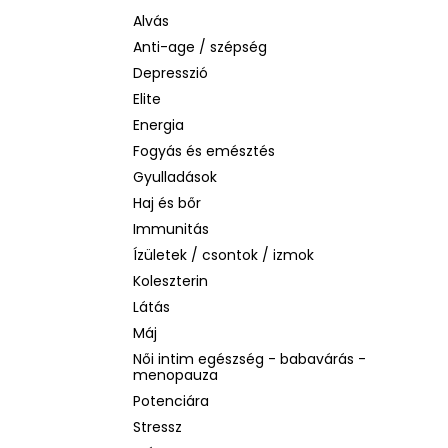
BIODERMA PHOTODERM AQUAFLUID
INVISIBLE SPF 50+ – LÁTHATATLAN
Alvás
ARCVÉDŐ KRÉM, 40 ML
Anti-age / szépség
2 480 Ft
Depresszió
Korábbi:
6 870 Ft
Elite
Energia
Fogyás és emésztés
Gyulladások
Haj és bőr
Immunitás
Ízületek / csontok / izmok
Koleszterin
Látás
Máj
Női intim egészség - babavárás -
menopauza
Potenciára
Stressz