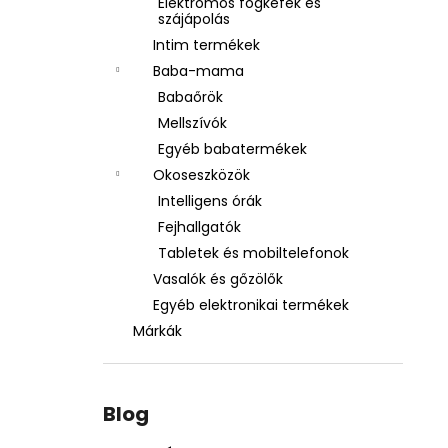
Elektromos fogkefék és
szájápolás
Intim termékek
Baba-mama
Babaőrök
Mellszívók
Egyéb babatermékek
Okoseszközök
Intelligens órák
Fejhallgatók
Tabletek és mobiltelefonok
Vasalók és gőzölők
Egyéb elektronikai termékek
Márkák
Blog