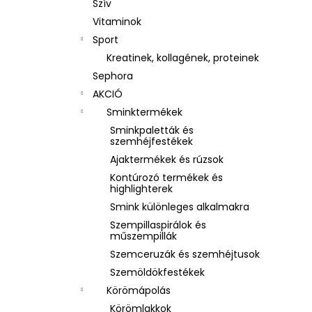
Szív
Vitaminok
Sport
Kreatinek, kollagének, proteinek
Sephora
AKCIÓ
Sminktermékek
Sminkpaletták és
szemhéjfestékek
Ajaktermékek és rúzsok
Kontúrozó termékek és
highlighterek
Smink különleges alkalmakra
Szempillaspirálok és
műszempillák
Szemceruzák és szemhéjtusok
Szemöldökfestékek
Körömápolás
Körömlakkok