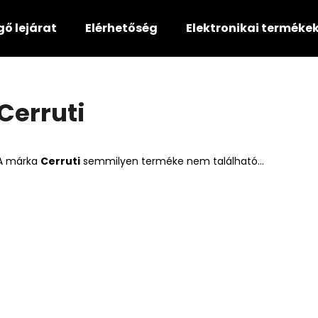
gő lejárat
Elérhetőség
Elektronikai terméke
Mit keres?
Cerruti
KERESÉS
A márka
Cerruti
semmilyen terméke nem található...
Ajánljuk