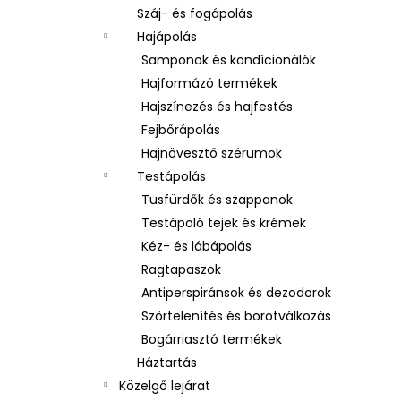
Száj- és fogápolás
Hajápolás
Samponok és kondícionálók
Hajformázó termékek
Hajszínezés és hajfestés
Fejbőrápolás
Hajnövesztő szérumok
Testápolás
Tusfürdők és szappanok
Testápoló tejek és krémek
Kéz- és lábápolás
Ragtapaszok
Antiperspiránsok és dezodorok
Szőrtelenítés és borotválkozás
Bogárriasztó termékek
Háztartás
Közelgő lejárat