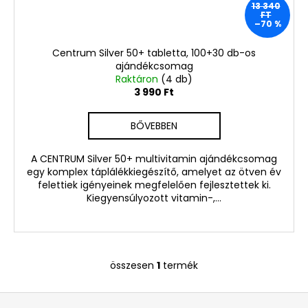
HAJRA
13 340
FT
50
–70 %
ML
800
Centrum Silver 50+ tabletta, 100+30 db-os
Ft
ajándékcsomag
Korábbi:
Raktáron
(4 db)
1
3 990 Ft
680
Ft
BŐVEBBEN
A CENTRUM Silver 50+ multivitamin ajándékcsomag
egy komplex táplálékkiegészítő, amelyet az ötven év
felettiek igényeinek megfelelően fejlesztettek ki.
Kiegyensúlyozott vitamin-,...
összesen
1
termék
L
i
L
s