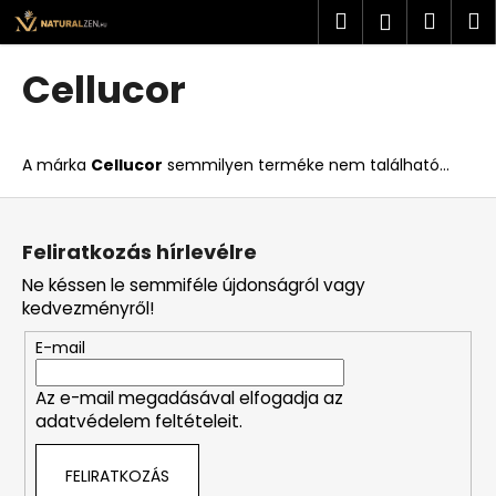
K
Ugrás
Keresés
Kosá
M
Bejelent
a
o
fő
Vissza
Vissza
s
tartalomhoz
Cellucor
á
M
r
i
A márka
Cellucor
semmilyen terméke nem található...
t
k
L
e
á
Feliratkozás hírlevélre
r
b
Ne késsen le semmiféle újdonságról vagy
e
l
kedvezményről!
s
é
?
E-mail
c
Az e-mail megadásával elfogadja az
adatvédelem feltételeit.
KERESÉS
FELIRATKOZÁS