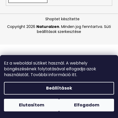
A
Shoptet készítette
j
á
Copyright 2026
Naturalzen
. Minden jog fenntartva.
Süti
beállítások szerkesztése
n
l
j
u
k
Ez a weboldal sütiket használ. A webhely
böngészésének folytatásával elfogadja azok
CARMEX
használatát. További információ itt.
HIDRATÁLÓ
AJAKÁPOLÓ
SPF
Beállítások
30
TRÓPUSI
Forró napokon nem javasoljuk a csomagautomatákba
GYÜMÖLCS
történő kézbesítést. A magas hőmérsékletre érzékeny
4,25
termékek átvételkor nem biztos, hogy optimális állapotban
Elutasítom
Elfogadom
G
lesznek.
340