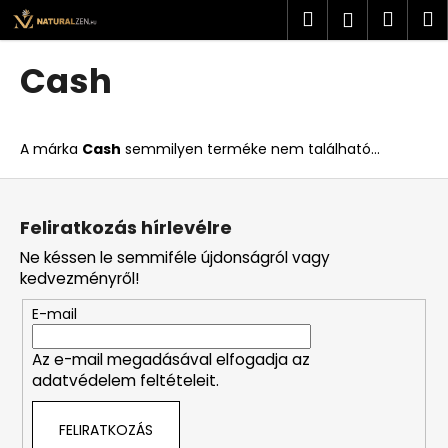
K
Ugrás
Keresés
Kosá
M
Bejelent
a
o
fő
Vissza
Vissza
s
tartalomhoz
Cash
á
M
r
i
A márka
Cash
semmilyen terméke nem található...
t
k
L
e
á
Feliratkozás hírlevélre
r
b
Ne késsen le semmiféle újdonságról vagy
e
l
kedvezményről!
s
é
?
E-mail
c
Az e-mail megadásával elfogadja az
adatvédelem feltételeit.
KERESÉS
FELIRATKOZÁS