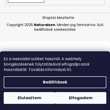
A
Shoptet készítette
j
á
Copyright 2026
Naturalzen
. Minden jog fenntartva.
Süti
beállítások szerkesztése
n
l
j
u
k
Ez a weboldal sütiket használ. A webhely
böngészésének folytatásával elfogadja azok
CARMEX
használatát. További információ itt.
HIDRATÁLÓ
AJAKÁPOLÓ
SPF
Beállítások
30
TRÓPUSI
Forró napokon nem javasoljuk a csomagautomatákba
GYÜMÖLCS
történő kézbesítést. A magas hőmérsékletre érzékeny
4,25
termékek átvételkor nem biztos, hogy optimális állapotban
Elutasítom
Elfogadom
G
lesznek.
340