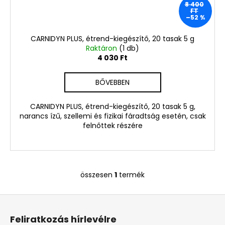
8 400
2
FT
730
–52 %
Ft
Korábbi:
CARNIDYN PLUS, étrend-kiegészítő, 20 tasak 5 g
5
Raktáron
(1 db)
460
4 030 Ft
Ft
BŐVEBBEN
CARNIDYN PLUS, étrend-kiegészítő, 20 tasak 5 g,
narancs ízű, szellemi és fizikai fáradtság esetén, csak
felnőttek részére
összesen
1
termék
L
i
L
s
á
t
Feliratkozás hírlevélre
a