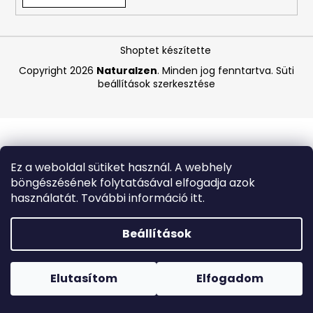
A
Shoptet készítette
j
á
Copyright 2026
Naturalzen
. Minden jog fenntartva.
Süti
beállítások szerkesztése
n
l
j
u
k
Ez a weboldal sütiket használ. A webhely
böngészésének folytatásával elfogadja azok
MASIL
használatát. További információ itt.
3
SALON
HAIR
Beállítások
CMC
INTENZÍV
Forró napokon nem javasoljuk a csomagautomatákba
TÁPLÁLÓ
történő kézbesítést. A magas hőmérsékletre érzékeny
SAMPON
termékek átvételkor nem biztos, hogy optimális állapotban
Elutasítom
Elfogadom
SÉRÜLT
lesznek.
ÉS
TÖRÉKENY