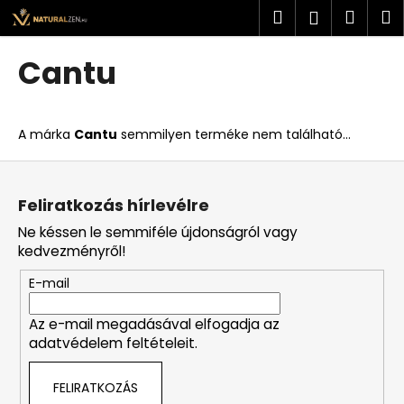
K
Ugrás
Keresés
Kosá
M
Bejelent
a
o
fő
Vissza
Vissza
s
tartalomhoz
Cantu
á
M
r
i
A márka
Cantu
semmilyen terméke nem található...
t
k
L
e
á
Feliratkozás hírlevélre
r
b
Ne késsen le semmiféle újdonságról vagy
e
l
kedvezményről!
s
é
?
E-mail
c
Az e-mail megadásával elfogadja az
adatvédelem feltételeit.
KERESÉS
FELIRATKOZÁS