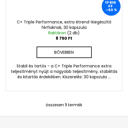
HAJRA
17 510
FT
50
–50 %
ML
800
C+ Triple Performance, extra étrend-kiegészítő
Ft
férfiaknak, 30 kapszula
Korábbi:
Raktáron
(2 db)
1
8 750 Ft
680
Ft
BŐVEBBEN
Stabil és tartós - a C+ Triple Performance extra
teljesítményt nyújt a nagyobb teljesítmény, stabilitás
és kitartás érdekében. Kiszerelés: 30 kapszula ...
összesen
1
termék
L
i
L
s
á
t