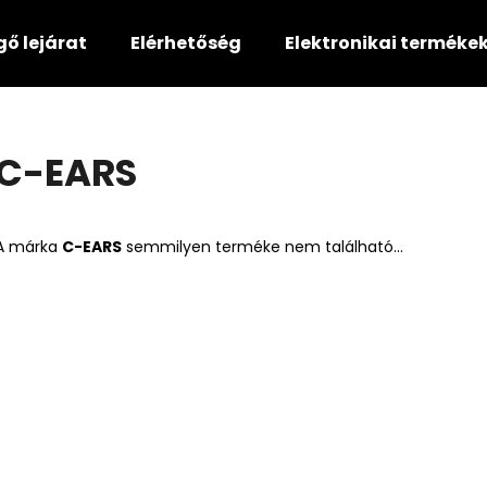
gő lejárat
Elérhetőség
Elektronikai terméke
Mit keres?
C-EARS
KERESÉS
A márka
C-EARS
semmilyen terméke nem található...
Ajánljuk