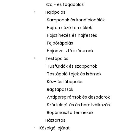
Száj- és fogápolás
Hajápolás
Samponok és kondícionálók
Hajformázó termékek
Hajszínezés és hajfestés
Fejbőrápolás
Hajnövesztő szérumok
Testápolás
Tusfürdők és szappanok
Testápoló tejek és krémek
Kéz- és lábápolás
Ragtapaszok
Antiperspiránsok és dezodorok
Szőrtelenítés és borotválkozás
Bogárriasztó termékek
Háztartás
Közelgő lejárat