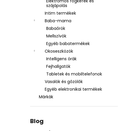
Elektromos fogkefék és
szájápolás
Intim termékek
Baba-mama
Babaőrök
Mellszívók
Egyéb babatermékek
Okoseszközök
Intelligens órák
Fejhallgatók
Tabletek és mobiltelefonok
Vasalók és gőzölők
Egyéb elektronikai termékek
Márkák
Blog