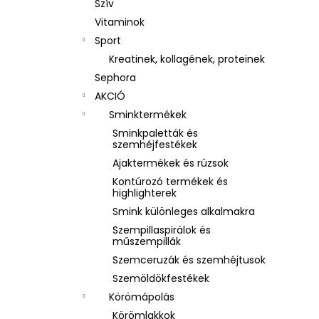
Szív
Vitaminok
Sport
Kreatinek, kollagének, proteinek
Sephora
AKCIÓ
Sminktermékek
Sminkpaletták és
szemhéjfestékek
Ajaktermékek és rúzsok
Kontúrozó termékek és
highlighterek
Smink különleges alkalmakra
Szempillaspirálok és
műszempillák
Szemceruzák és szemhéjtusok
Szemöldökfestékek
Körömápolás
Körömlakkok