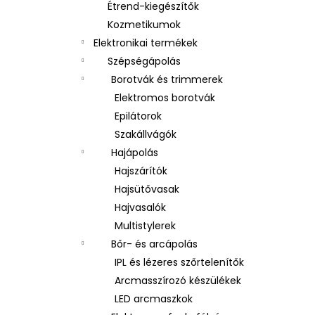
Étrend-kiegészítők
Kozmetikumok
Elektronikai termékek
Szépségápolás
Borotvák és trimmerek
Elektromos borotvák
Epilátorok
Szakállvágók
Hajápolás
Hajszárítók
Hajsütővasak
Hajvasalók
Multistylerek
Bőr- és arcápolás
IPL és lézeres szőrtelenítők
Arcmasszírozó készülékek
LED arcmaszkok