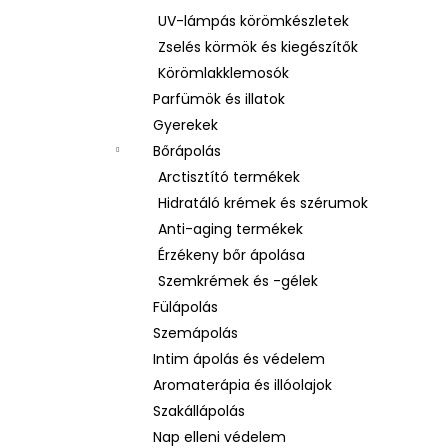
UV-lámpás körömkészletek
Zselés körmök és kiegészítők
Körömlakklemosók
Parfümök és illatok
Gyerekek
Bőrápolás
Arctisztító termékek
Hidratáló krémek és szérumok
Anti-aging termékek
Érzékeny bőr ápolása
Szemkrémek és -gélek
Fülápolás
Szemápolás
Intim ápolás és védelem
Aromaterápia és illóolajok
Szakállápolás
Nap elleni védelem