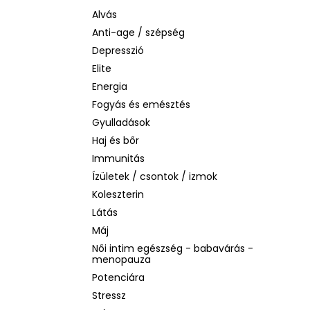
BIODERMA PHOTODERM AQUAFLUID
INVISIBLE SPF 50+ – LÁTHATATLAN
Alvás
ARCVÉDŐ KRÉM, 40 ML
Anti-age / szépség
2 480 Ft
Depresszió
Korábbi:
6 870 Ft
Elite
Energia
Fogyás és emésztés
Gyulladások
Haj és bőr
Immunitás
Ízületek / csontok / izmok
Koleszterin
Látás
Máj
Női intim egészség - babavárás -
menopauza
Potenciára
Stressz