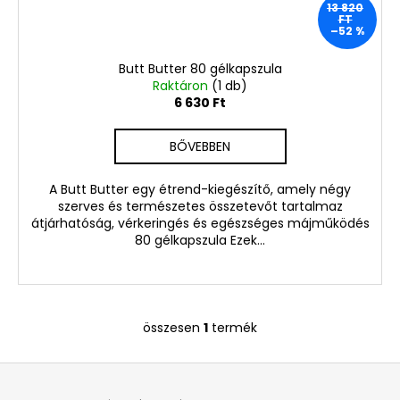
Ft
13 820
Korábbi:
FT
1
–52 %
220
Ft
Butt Butter 80 gélkapszula
Raktáron
(1 db)
6 630 Ft
BŐVEBBEN
A Butt Butter egy étrend-kiegészítő, amely négy
szerves és természetes összetevőt tartalmaz
átjárhatóság, vérkeringés és egészséges májműködés
80 gélkapszula Ezek...
összesen
1
termék
L
i
L
s
á
t