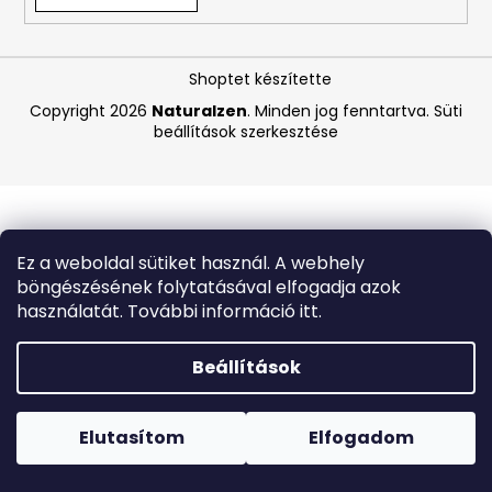
A
Shoptet készítette
j
á
Copyright 2026
Naturalzen
. Minden jog fenntartva.
Süti
beállítások szerkesztése
n
l
j
u
k
Ez a weboldal sütiket használ. A webhely
böngészésének folytatásával elfogadja azok
COCOSOLIS
használatát. További információ itt.
GLOW
SHIMMER
OIL
Beállítások
–
CSILLOGÓ
Forró napokon nem javasoljuk a csomagautomatákba
TESTÁPOLÓ
történő kézbesítést. A magas hőmérsékletre érzékeny
OLAJ,
termékek átvételkor nem biztos, hogy optimális állapotban
Elutasítom
Elfogadom
110
lesznek.
ML
,