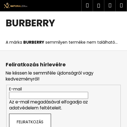
K
Ugrás
Keresés
Kosá
M
Bejelent
a
o
fő
Vissza
Vissza
s
tartalomhoz
BURBERRY
á
M
r
i
A márka
BURBERRY
semmilyen terméke nem található...
t
k
L
e
á
Feliratkozás hírlevélre
r
b
Ne késsen le semmiféle újdonságról vagy
e
l
kedvezményről!
s
é
?
E-mail
c
Az e-mail megadásával elfogadja az
adatvédelem feltételeit.
KERESÉS
FELIRATKOZÁS