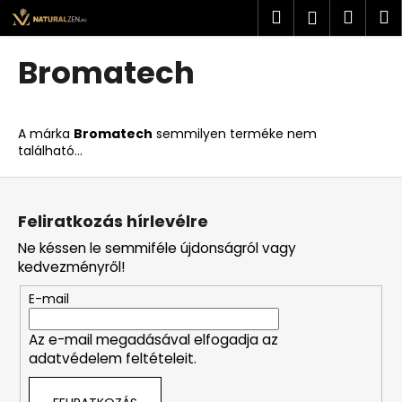
K
Ugrás
Keresés
Kosá
M
Bejelent
a
o
fő
Vissza
Vissza
s
tartalomhoz
Bromatech
á
M
r
i
A márka
Bromatech
semmilyen terméke nem
t
található...
k
L
e
á
r
Feliratkozás hírlevélre
b
e
Ne késsen le semmiféle újdonságról vagy
l
s
kedvezményről!
é
?
E-mail
c
Az e-mail megadásával elfogadja az
adatvédelem feltételeit.
KERESÉS