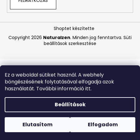
FELIRATKOZÁS
A
j
Shoptet készítette
á
Copyright 2026
Naturalzen
. Minden jog fenntartva.
Süti
n
beállítások szerkesztése
l
j
u
k
Ez a weboldal sütiket használ. A webhely
böngészésének folytatásával elfogadja azok
LA
használatát. További információ itt.
ROCHE-
POSAY
B5
Beállítások
RÁNCTALANÍTÓ
SZÉRUM
Forró napokon nem javasoljuk a csomagautomatákba
ÉRZÉKENY
történő kézbesítést. A magas hőmérsékletre érzékeny
BŐRRE,
termékek átvételkor nem biztos, hogy optimális állapotban
Elutasítom
Elfogadom
10
lesznek.
ML