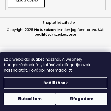
FELIRATKOZÁS
A
j
Shoptet készítette
á
Copyright 2026
Naturalzen
. Minden jog fenntartva.
Süti
n
beállítások szerkesztése
l
j
u
k
Ez a weboldal sütiket használ. A webhely
böngészésének folytatásával elfogadja azok
CARMEX
használatát. További információ itt.
HIDRATÁLÓ
AJAKÁPOLÓ
SPF
Beállítások
30
TRÓPUSI
Forró napokon nem javasoljuk a csomagautomatákba
GYÜMÖLCS
történő kézbesítést. A magas hőmérsékletre érzékeny
4,25
termékek átvételkor nem biztos, hogy optimális állapotban
Elutasítom
Elfogadom
G
lesznek.
340