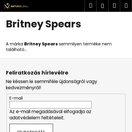
K
Ugrás
Keresés
Kosá
M
Bejelent
a
o
fő
Vissza
Vissza
s
tartalomhoz
Britney Spears
á
M
r
i
A márka
Britney Spears
semmilyen terméke nem
t
található...
k
L
e
á
r
Feliratkozás hírlevélre
b
e
Ne késsen le semmiféle újdonságról vagy
l
s
kedvezményről!
é
?
E-mail
c
Az e-mail megadásával elfogadja az
adatvédelem feltételeit.
KERESÉS