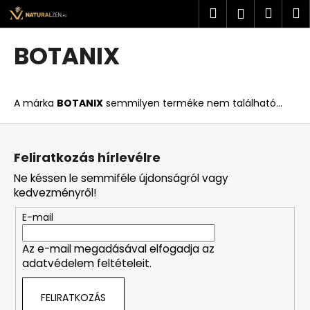
K
Ugrás
Keresés
Kosá
M
Bejelent
a
o
fő
Vissza
Vissza
s
tartalomhoz
BOTANIX
á
M
r
i
A márka
BOTANIX
semmilyen terméke nem található...
t
k
L
e
á
Feliratkozás hírlevélre
r
b
Ne késsen le semmiféle újdonságról vagy
e
l
kedvezményről!
s
é
?
E-mail
c
Az e-mail megadásával elfogadja az
adatvédelem feltételeit.
KERESÉS
FELIRATKOZÁS