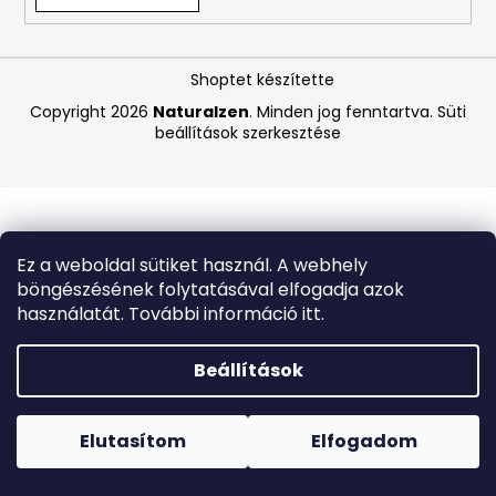
A
Shoptet készítette
j
á
Copyright 2026
Naturalzen
. Minden jog fenntartva.
Süti
beállítások szerkesztése
n
l
j
u
k
Ez a weboldal sütiket használ. A webhely
böngészésének folytatásával elfogadja azok
CARMEX
használatát. További információ itt.
HIDRATÁLÓ
AJAKÁPOLÓ
SPF
Beállítások
30
TRÓPUSI
Forró napokon nem javasoljuk a csomagautomatákba
GYÜMÖLCS
történő kézbesítést. A magas hőmérsékletre érzékeny
4,25
termékek átvételkor nem biztos, hogy optimális állapotban
Elutasítom
Elfogadom
G
lesznek.
340