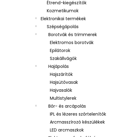
Étrend-kiegészítők
Kozmetikumok
Elektronikai termékek
Szépségápolás
Borotvák és trimmerek
Elektromos borotvák
Epilátorok
Szakállvágók
Hajápolás
Hajszárítók
Hajsütővasak
Hajvasalók
Multistylerek
Bőr- és arcápolás
IPL és lézeres szőrtelenítők
Arcmasszírozó készülékek
LED arcmaszkok