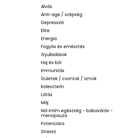
LA ROCHE-POSAY B5 RÁNCTALANÍTÓ
SZÉRUM ÉRZÉKENY BŐRRE, 10 ML
Alvás
Anti-age / szépség
1 760 Ft
Korábbi:
4 580 Ft
Depresszió
Elite
Energia
Fogyás és emésztés
Gyulladások
Haj és bőr
Immunitás
Ízületek / csontok / izmok
Koleszterin
Látás
Máj
Női intim egészség - babavárás -
menopauza
Potenciára
Stressz