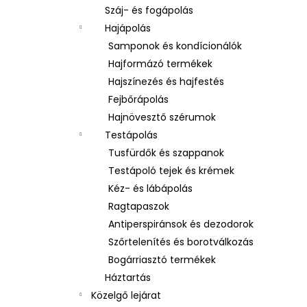
Száj- és fogápolás
Hajápolás
Samponok és kondícionálók
Hajformázó termékek
Hajszínezés és hajfestés
Fejbőrápolás
Hajnövesztő szérumok
Testápolás
Tusfürdők és szappanok
Testápoló tejek és krémek
Kéz- és lábápolás
Ragtapaszok
Antiperspiránsok és dezodorok
Szőrtelenítés és borotválkozás
Bogárriasztó termékek
Háztartás
Közelgő lejárat