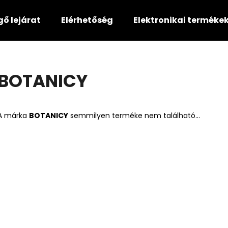
gő lejárat
Elérhetőség
Elektronikai terméke
Mit keres?
BOTANICY
KERESÉS
A márka
BOTANICY
semmilyen terméke nem található...
Ajánljuk