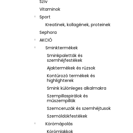
Szív
Vitaminok
Sport
Kreatinek, kollagének, proteinek
Sephora
AKCIÓ
Sminktermékek
Sminkpaletták és
szemhéjfestékek
Ajaktermékek és rúzsok
Kontúrozó termékek és
highlighterek
Smink különleges alkalmakra
Szempillaspirálok és
műszempillák
Szemceruzák és szemhéjtusok
Szemöldökfestékek
Körömápolás
Körömlakkok