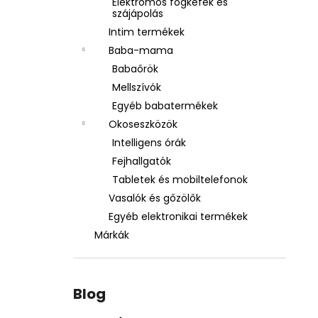
Elektromos fogkefék és
szájápolás
Intim termékek
Baba-mama
Babaőrök
Mellszívók
Egyéb babatermékek
Okoseszközök
Intelligens órák
Fejhallgatók
Tabletek és mobiltelefonok
Vasalók és gőzölők
Egyéb elektronikai termékek
Márkák
Blog