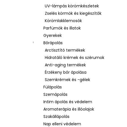
UV-lámpás körömkészletek
Zselés körmök és kiegészítők
Körömlakklemosók
Parfümök és illatok
Gyerekek
Bőrápolás
Arctisztító termékek
Hidratáló krémek és szérumok
Anti-aging termékek
Érzékeny bőr ápolása
Szemkrémek és -gélek
Fülápolás
Szemápolás
Intim ápolás és védelem
Aromaterápia és illóolajok
Szakállápolás
Nap elleni védelem