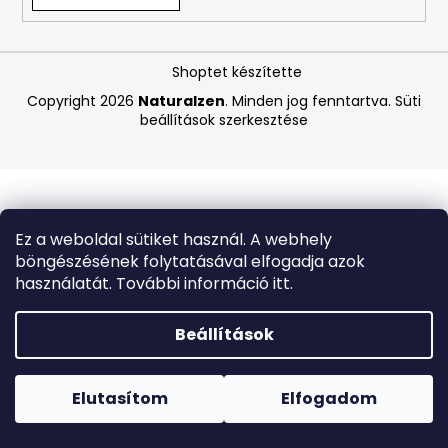
A
Shoptet készítette
j
á
Copyright 2026
Naturalzen
. Minden jog fenntartva.
Süti
beállítások szerkesztése
n
l
j
u
k
Ez a weboldal sütiket használ. A webhely
böngészésének folytatásával elfogadja azok
BEAUTY
használatát. További információ itt.
OF
JOSEON
MATTE
Beállítások
SUN
STICK
Forró napokon nem javasoljuk a csomagautomatákba
MUGWORT
történő kézbesítést. A magas hőmérsékletre érzékeny
+
termékek átvételkor nem biztos, hogy optimális állapotban
Elutasítom
Elfogadom
CAMELIA
lesznek.
SPF50+/PA++++,
18G