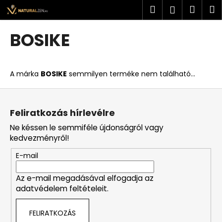
K
Ugrás
Keresés
Kosá
M
Bejelent
a
o
fő
Vissza
Vissza
s
tartalomhoz
BOSIKE
á
M
r
i
A márka
BOSIKE
semmilyen terméke nem található...
t
k
L
e
á
Feliratkozás hírlevélre
r
b
Ne késsen le semmiféle újdonságról vagy
e
l
kedvezményről!
s
é
?
E-mail
c
Az e-mail megadásával elfogadja az
adatvédelem feltételeit.
KERESÉS
FELIRATKOZÁS