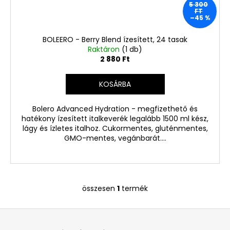
Ft
5 300
Korábbi:
FT
1
–45 %
680
Ft
BOLEERO - Berry Blend ízesített, 24 tasak
Raktáron
(1 db)
2 880 Ft
KOSÁRBA
Bolero Advanced Hydration - megfizethető és
hatékony ízesített italkeverék legalább 1500 ml kész,
lágy és ízletes italhoz. Cukormentes, gluténmentes,
GMO-mentes, vegánbarát....
összesen
1
termék
L
i
L
s
á
t