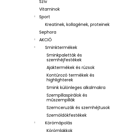
Szív
Vitaminok
Sport
Kreatinek, kollagének, proteinek
Sephora
AKCIÓ
Sminktermékek
Sminkpaletták és
szemhéjfestékek
Ajaktermékek és rúzsok
Kontúrozó termékek és
highlighterek
Smink különleges alkalmakra
Szempillaspirálok és
műszempillák
Szemceruzák és szemhéjtusok
Szemöldökfestékek
Körömápolás
Körömlakkok