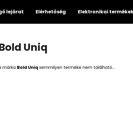
gő lejárat
Elérhetőség
Elektronikai terméke
Mit keres?
Bold Uniq
KERESÉS
A márka
Bold Uniq
semmilyen terméke nem található...
Ajánljuk