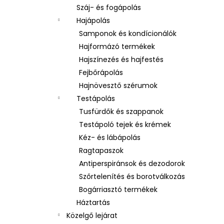
Száj- és fogápolás
Hajápolás
Samponok és kondícionálók
Hajformázó termékek
Hajszínezés és hajfestés
Fejbőrápolás
Hajnövesztő szérumok
Testápolás
Tusfürdők és szappanok
Testápoló tejek és krémek
Kéz- és lábápolás
Ragtapaszok
Antiperspiránsok és dezodorok
Szőrtelenítés és borotválkozás
Bogárriasztó termékek
Háztartás
Közelgő lejárat