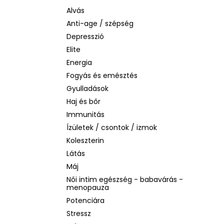
SOL DE JANEIRO RIO RADIANCE BODY
LOTION – SPF 50 TESTÁPOLÓ, 200 ML
Alvás
Anti-age / szépség
2 930 Ft
Korábbi:
14 990 Ft
Depresszió
Elite
Energia
Fogyás és emésztés
Gyulladások
Haj és bőr
Immunitás
Ízületek / csontok / izmok
Koleszterin
Látás
Máj
Női intim egészség - babavárás -
menopauza
Potenciára
Stressz