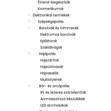
Étrend-kiegészítők
Kozmetikumok
Elektronikai termékek
Szépségápolás
Borotvák és trimmerek
Elektromos borotvák
Epilátorok
Szakállvágók
Hajápolás
Hajszárítók
Hajsütővasak
Hajvasalók
Multistylerek
Bőr- és arcápolás
IPL és lézeres szőrtelenítők
Arcmasszírozó készülékek
LED arcmaszkok