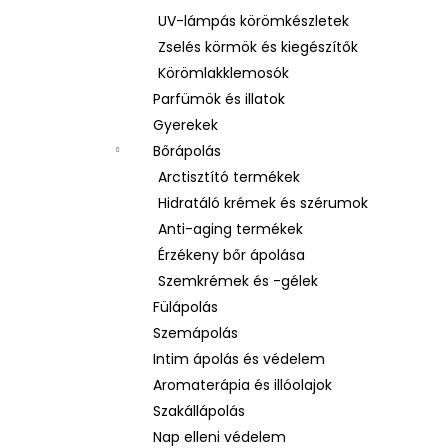
UV-lámpás körömkészletek
Zselés körmök és kiegészítők
Körömlakklemosók
Parfümök és illatok
Gyerekek
Bőrápolás
Arctisztító termékek
Hidratáló krémek és szérumok
Anti-aging termékek
Érzékeny bőr ápolása
Szemkrémek és -gélek
Fülápolás
Szemápolás
Intim ápolás és védelem
Aromaterápia és illóolajok
Szakállápolás
Nap elleni védelem