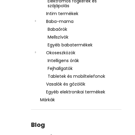
Elektromos fogkefék és
szájápolás
Intim termékek
Baba-mama
Babaőrök
Mellszívók
Egyéb babatermékek
Okoseszközök
Intelligens órák
Fejhallgatók
Tabletek és mobiltelefonok
Vasalók és gőzölők
Egyéb elektronikai termékek
Márkák
Blog