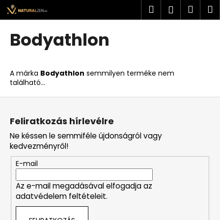
K
Ugrás
Keresés
Kosá
M
Bejelent
a
o
fő
Vissza
Vissza
s
tartalomhoz
Bodyathlon
á
M
r
i
A márka
Bodyathlon
semmilyen terméke nem
t
található...
k
L
e
á
r
Feliratkozás hírlevélre
b
e
Ne késsen le semmiféle újdonságról vagy
l
s
kedvezményről!
é
?
E-mail
c
Az e-mail megadásával elfogadja az
adatvédelem feltételeit.
KERESÉS