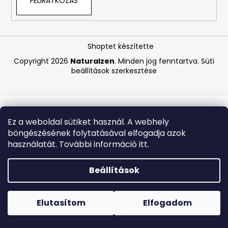
FELIRATKOZÁS
A
j
Shoptet készítette
á
Copyright 2026
Naturalzen
. Minden jog fenntartva.
Süti
n
beállítások szerkesztése
l
j
u
k
Ez a weboldal sütiket használ. A webhely
böngészésének folytatásával elfogadja azok
COCOSOLIS
használatát. További információ itt.
GLOW
SHIMMER
OIL
Beállítások
–
CSILLOGÓ
Forró napokon nem javasoljuk a csomagautomatákba
TESTÁPOLÓ
történő kézbesítést. A magas hőmérsékletre érzékeny
OLAJ,
termékek átvételkor nem biztos, hogy optimális állapotban
Elutasítom
Elfogadom
110
lesznek.
ML
,