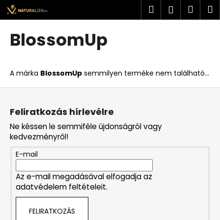
K
Ugrás
Keresés
Kosá
M
Bejelent
a
o
fő
Vissza
Vissza
s
tartalomhoz
BlossomUp
á
M
r
i
A márka
BlossomUp
semmilyen terméke nem található...
t
k
L
e
á
Feliratkozás hírlevélre
r
b
Ne késsen le semmiféle újdonságról vagy
e
l
kedvezményről!
s
é
?
E-mail
c
Az e-mail megadásával elfogadja az
adatvédelem feltételeit.
KERESÉS
FELIRATKOZÁS