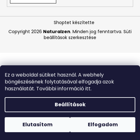
A
Shoptet készítette
j
á
Copyright 2026
Naturalzen
. Minden jog fenntartva.
Süti
beállítások szerkesztése
n
l
j
u
k
Ez a weboldal sütiket használ. A webhely
böngészésének folytatásával elfogadja azok
APPLE
használatát. További információ itt.
IPAD
10
(2022)
Beállítások
64
GB
Forró napokon nem javasoljuk a csomagautomatákba
WI-
történő kézbesítést. A magas hőmérsékletre érzékeny
FI
termékek átvételkor nem biztos, hogy optimális állapotban
Elutasítom
Elfogadom
SILVER
lesznek.
(A2696)
–