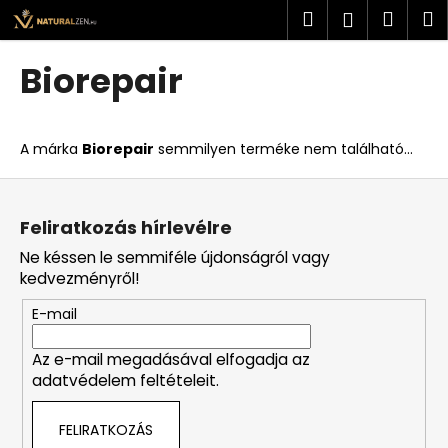
K
Ugrás
Keresés
Kosá
M
Bejelent
a
o
fő
Vissza
Vissza
s
tartalomhoz
Biorepair
á
M
r
i
A márka
Biorepair
semmilyen terméke nem található...
t
k
L
e
á
Feliratkozás hírlevélre
r
b
Ne késsen le semmiféle újdonságról vagy
e
l
kedvezményről!
s
é
?
E-mail
c
Az e-mail megadásával elfogadja az
adatvédelem feltételeit.
KERESÉS
FELIRATKOZÁS