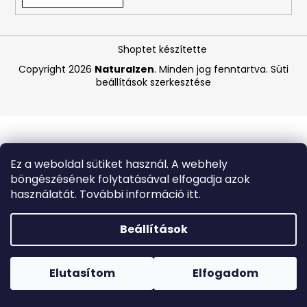
A
Shoptet készítette
j
á
Copyright 2026
Naturalzen
. Minden jog fenntartva.
Süti
beállítások szerkesztése
n
l
j
u
k
Ez a weboldal sütiket használ. A webhely
böngészésének folytatásával elfogadja azok
LA
használatát. További információ itt.
ROCHE-
POSAY
B5
Beállítások
RÁNCTALANÍTÓ
SZÉRUM
Forró napokon nem javasoljuk a csomagautomatákba
ÉRZÉKENY
történő kézbesítést. A magas hőmérsékletre érzékeny
BŐRRE,
termékek átvételkor nem biztos, hogy optimális állapotban
Elutasítom
Elfogadom
10
lesznek.
ML