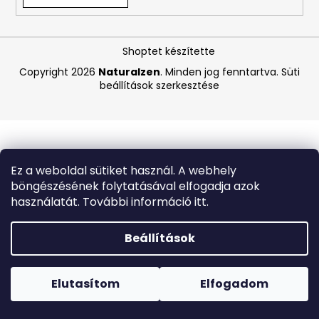
A
Shoptet készítette
j
á
Copyright 2026
Naturalzen
. Minden jog fenntartva.
Süti
beállítások szerkesztése
n
l
j
u
k
Ez a weboldal sütiket használ. A webhely
böngészésének folytatásával elfogadja azok
COCOSOLIS
használatát. További információ itt.
GLOW
SHIMMER
OIL
Beállítások
–
CSILLOGÓ
Forró napokon nem javasoljuk a csomagautomatákba
TESTÁPOLÓ
történő kézbesítést. A magas hőmérsékletre érzékeny
OLAJ,
termékek átvételkor nem biztos, hogy optimális állapotban
Elutasítom
Elfogadom
110
lesznek.
ML
,