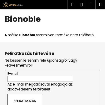
K
Ugrás
Keresés
Kosá
M
Bejelent
a
o
fő
Vissza
Vissza
s
tartalomhoz
Bionoble
á
M
r
i
A márka
Bionoble
semmilyen terméke nem található...
t
k
L
e
á
Feliratkozás hírlevélre
r
b
Ne késsen le semmiféle újdonságról vagy
e
l
kedvezményről!
s
é
?
E-mail
c
Az e-mail megadásával elfogadja az
adatvédelem feltételeit.
KERESÉS
FELIRATKOZÁS