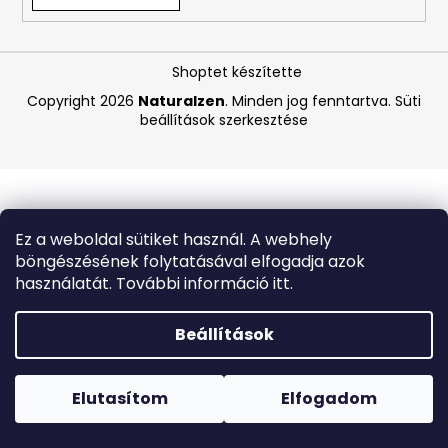
A
Shoptet készítette
j
á
Copyright 2026
Naturalzen
. Minden jog fenntartva.
Süti
beállítások szerkesztése
n
l
j
u
k
Ez a weboldal sütiket használ. A webhely
böngészésének folytatásával elfogadja azok
ANGELCARE
használatát. További információ itt.
AC25
LÉGZÉSFIGYELŐ
ÉS
Beállítások
VIDEÓS
BABAŐRZŐ
Forró napokon nem javasoljuk a csomagautomatákba
-
történő kézbesítést. A magas hőmérsékletre érzékeny
B-
termékek átvételkor nem biztos, hogy optimális állapotban
Elutasítom
Elfogadom
KATEGÓRIÁS
lesznek.
TERMÉK
-