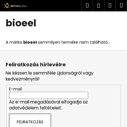
K
Ugrás
Keresés
Kosá
M
Bejelent
a
o
fő
Vissza
Vissza
s
tartalomhoz
bioeel
á
M
r
i
A márka
bioeel
semmilyen terméke nem található...
t
k
L
e
á
Feliratkozás hírlevélre
r
b
Ne késsen le semmiféle újdonságról vagy
e
l
kedvezményről!
s
é
?
E-mail
c
Az e-mail megadásával elfogadja az
adatvédelem feltételeit.
KERESÉS
FELIRATKOZÁS