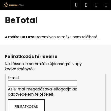
K
Ugrás
Keresés
Kosá
M
Bejelent
a
o
fő
Vissza
Vissza
s
tartalomhoz
BeTotal
á
M
r
i
A márka
BeTotal
semmilyen terméke nem található...
t
k
L
e
á
Feliratkozás hírlevélre
r
b
Ne késsen le semmiféle újdonságról vagy
e
l
kedvezményről!
s
é
?
E-mail
c
Az e-mail megadásával elfogadja az
adatvédelem feltételeit.
KERESÉS
FELIRATKOZÁS