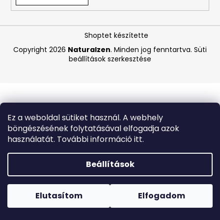
A
Shoptet készítette
j
á
Copyright 2026
Naturalzen
. Minden jog fenntartva.
Süti
beállítások szerkesztése
n
l
j
u
k
Ez a weboldal sütiket használ. A webhely
böngészésének folytatásával elfogadja azok
GOPRO
használatát. További információ itt.
ÚJRATÖLTHETŐ
AKKUMULÁTOR
ENDURO
Beállítások
8
Forró napokon nem javasoljuk a csomagautomatákba
400
történő kézbesítést. A magas hőmérsékletre érzékeny
Ft
termékek átvételkor nem biztos, hogy optimális állapotban
Elutasítom
Elfogadom
Korábbi:
lesznek.
11
760